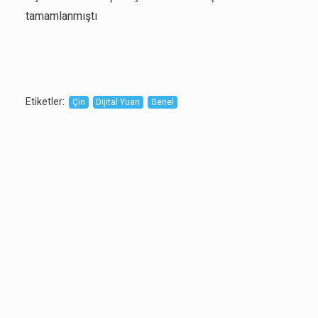
tamamlanmıştı
Etiketler
:
Çin
Dijital Yuan
Genel