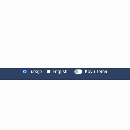
Türkçe
English
Koyu Tema
Bitexen Hakkında
Bilgi Toplumu Hizmetleri
Sistem Durumu