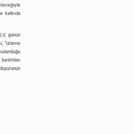
eleceğiyle
ne katkıda
LV, günün
ı, “izleme
 bulunduğu
belirtilen
u duyurunun