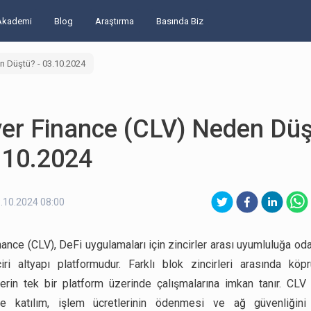
Akademi
Blog
Araştırma
Basında Biz
n Düştü? - 03.10.2024
ver Finance (CLV) Neden Dü
.10.2024
.10.2024 08:00
nance (CLV), DeFi uygulamaları için zincirler arası uyumluluğa oda
iri altyapı platformudur. Farklı blok zincirleri arasında köp
cilerin tek bir platform üzerinde çalışmalarına imkan tanır. CLV
ne katılım, işlem ücretlerinin ödenmesi ve ağ güvenliğini