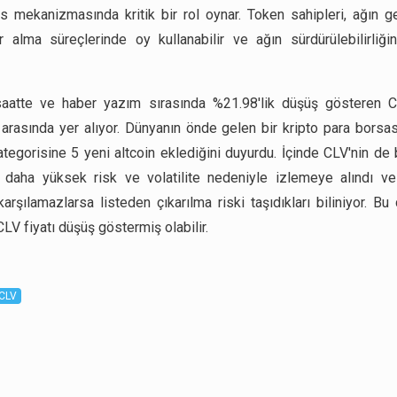
 mekanizmasında kritik bir rol oynar. Token sahipleri, ağın g
rar alma süreçlerinde oy kullanabilir ve ağın sürdürülebilirliği
aatte ve haber yazım sırasında %21.98'lik düşüş gösteren C
 arasında yer alıyor. Dünyanın önde gelen bir kripto para borsas
kategorisine 5 yeni altcoin eklediğini duyurdu. İçinde CLV'nin de
r, daha yüksek risk ve volatilite nedeniyle izlemeye alındı ve 
karşılamazlarsa listeden çıkarılma riski taşıdıkları biliniyor. B
LV fiyatı düşüş göstermiş olabilir.
CLV