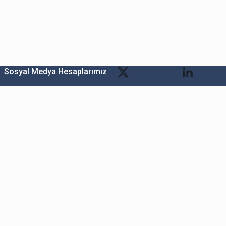
Sosyal Medya Hesaplarımız
Bitexen Kripto Varlık Alım Satım Platformu
A. Ş.
Merkez: Maslak Mah. Taşyoncası Sk. Maslak 1453
Sitesi 1F Blok No: G1 İç Kapi No: 111 Sarıyer / İstanbul
Şube: Reşitpaşa Mahallesi Katar Cad. Arı 6 Sit. Enerji
Teknokenti Apt.No:2/49/208 Sarıyer İstanbul
Destek: destek@bitexen.com
Çağrı Merkezi: 0(850) 255 08 92