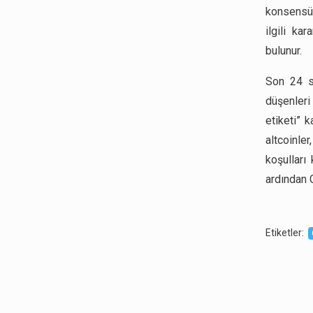
konsensüs
ilgili ka
bulunur.
Son 24 s
düşenleri
etiketi” 
altcoinle
koşulları 
ardından C
Etiketler
: