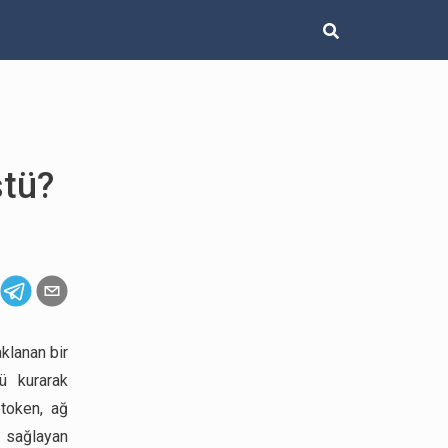
ştü?
klanan bir
rü kurarak
 token, ağ
 sağlayan