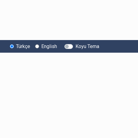
Türkçe
English
Koyu Tema
Bitexen
Kullanıcı
Yasal Metinl
Hakkında
Bilgilendirmeleri
Kullanıcı Sözle
Bilgi Toplumu
Ücretler
Aydınlatma Met
Hizmetleri
Limitler ve Kurallar
Açık Rıza Beyan
Sistem Durumu
Listelenen Kripto
Ticari Elektronik 
Güvenlik
Varlıklar
Onayı
Bug Bounty
Risk Beyanı
Sponsorluklarımız
Hesap Güvenliği