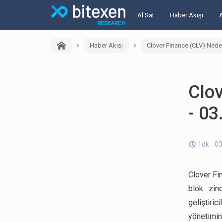
Al Sat
Haber Akışı
Haber Akışı
Clover Finance (CLV) Nede
Clo
- 03
1dk
03
Clover Fi
blok zinc
geliştiri
yönetimi