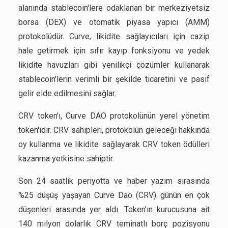
alanında stablecoin'lere odaklanan bir merkeziyetsiz
borsa (DEX) ve otomatik piyasa yapıcı (AMM)
protokolüdür. Curve, likidite sağlayıcıları için cazip
hale getirmek için sıfır kayıp fonksiyonu ve yedek
likidite havuzları gibi yenilikçi çözümler kullanarak
stablecoin'lerin verimli bir şekilde ticaretini ve pasif
gelir elde edilmesini sağlar.
CRV token'ı, Curve DAO protokolünün yerel yönetim
token'ıdır. CRV sahipleri, protokolün geleceği hakkında
oy kullanma ve likidite sağlayarak CRV token ödülleri
kazanma yetkisine sahiptir.
Son 24 saatlik periyotta ve haber yazım sırasında
%25 düşüş yaşayan Curve Dao (CRV) günün en çok
düşenleri arasında yer aldı. Token’ın kurucusuna ait
140 milyon dolarlık CRV teminatlı borç pozisyonu