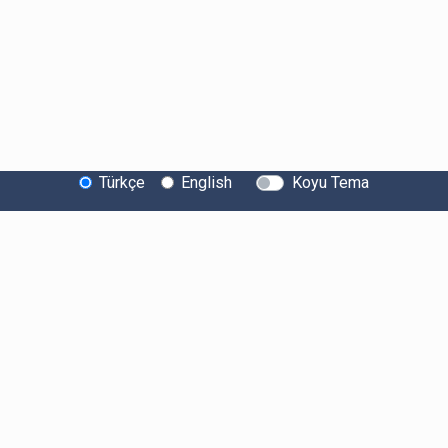
Türkçe
English
Koyu Tema
Bitexen Hakkında
Bilgi Toplumu Hizmetleri
Sistem Durumu
Güvenlik
Bug Bounty