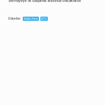
sermayeye ilk ulaşanlar arasında olacaklardır."
Etiketler
:
Kripto Para
BTC