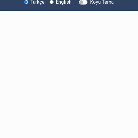
Türkçe
English
Koyu Tema
Bitexen Hakkında
Bilgi Toplumu Hizmetleri
Sistem Durumu
Güvenlik
Bug Bounty
Sponsorluklarımız
İş Birliklerimiz
Basında Biz
Kullanıcı Bilgilendirmeleri
Ücretler