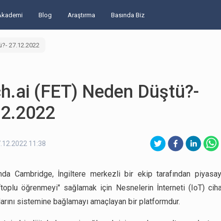
Akademi
Blog
Araştırma
Basında Biz
ü?- 27.12.2022
h.ai (FET) Neden Düştü?-
12.2022
.12.2022 11:38
nda Cambridge, İngiltere merkezli bir ekip tarafından piyasa
 “toplu öğrenmeyi" sağlamak için Nesnelerin İnterneti (IoT) ciha
larını sistemine bağlamayı amaçlayan bir platformdur.