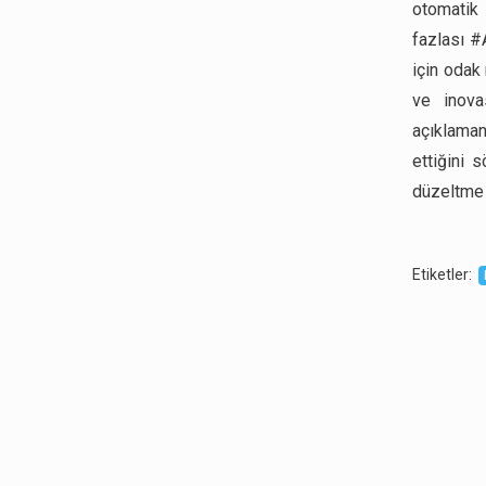
otomatik 
fazlası #
için odak 
ve inova
açıklaman
ettiğini 
düzeltme h
Etiketler
: