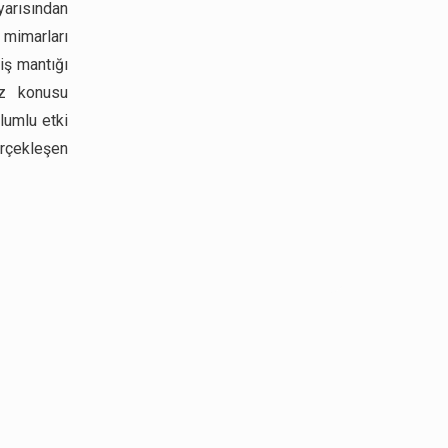
yarısından
 mimarları
 iş mantığı
öz konusu
lumlu etki
erçekleşen