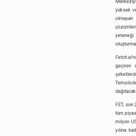
Merkeziyet
yüksek ve
olmayan 
çözümleri
yeteneği 
oluşturma
Fetch.ai'
geçiren 
şirketler
Temsilci
dağıtacakt
FET, son 
tüm piyas
milyon US
yılına ka