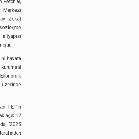
n Fetch.ai,
r. Merkezi
pay Zeka)
ı sözleşme
 altyapısı
ıştır.
ini hayata
 kurumsal
m Ekonomik
 üzerinde
or. FET’in
aklaşık 17
mda, “2025
tarafından