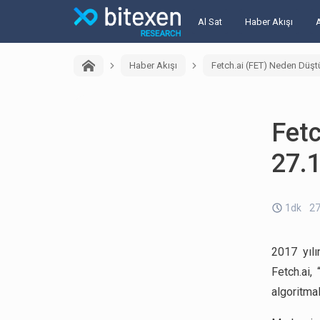
Al Sat
Haber Akışı
Haber Akışı
Fetch.ai (FET) Neden Düşt
Fetc
27.
1dk
27
2017 yılı
Fetch.ai,
algoritma