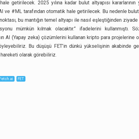
hale getirilecek. 2025 yılına kadar bulut altyapısı kararlarının 
AI ve #ML tarafından otomatik hale getirilecek. Bu nedenle bulut
noktası, bu mantığın temel altyapı ile nasıl eşleştiğinden ziyade
syonu mümkün kılmak olacaktır.” ifadelerini kullanmıştı. S
ın AI (Yapay zeka) çözümlerini kullanan kripto para projelerine o
söyleyebiliriz. Bu düşüşü FET’in dünkü yükselişinin akabinde g
areketi olarak görebiliriz.
Fetch.ai
FET