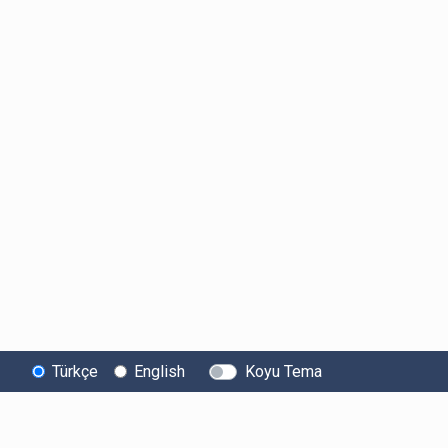
Türkçe
English
Koyu Tema
Bitexen
Kullanıcı
Yasal Metinl