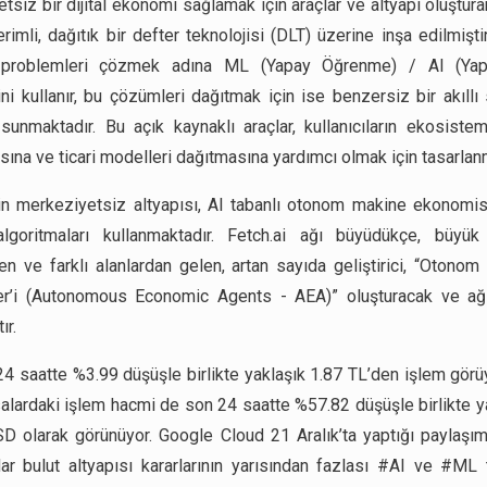
siz bir dijital ekonomi sağlamak için araçlar ve altyapı oluştura
rimli, dağıtık bir defter teknolojisi (DLT) üzerine inşa edilmişti
problemleri çözmek adına ML (Yapay Öğrenme) / AI (Ya
ni kullanır, bu çözümleri dağıtmak için ise benzersiz bir akıll
sunmaktadır. Bu açık kaynaklı araçlar, kullanıcıların ekosistem
sına ve ticari modelleri dağıtmasına yardımcı olmak için tasarlanm
nin merkeziyetsiz altyapısı, AI tabanlı otonom makine ekonomis
algoritmaları kullanmaktadır. Fetch.ai ağı büyüdükçe, büyük
den ve farklı alanlardan gelen, artan sayıda geliştirici, “Otono
ler’i (Autonomous Economic Agents - AEA)” oluşturacak ve ağ
ır.
24 saatte %3.99 düşüşle birlikte yaklaşık 1.87 TL’den işlem görüy
alardaki işlem hacmi de son 24 saatte %57.82 düşüşle birlikte y
D olarak görünüyor. Google Cloud 21 Aralık’ta yaptığı paylaşı
dar bulut altyapısı kararlarının yarısından fazlası #AI ve #ML 