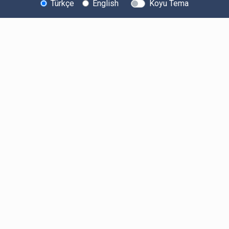
Türkçe
English
Koyu Tema
Bitexen Hakkında
Bilgi Toplumu Hizmetleri
Sistem Durumu
Güvenlik
Bug Bounty
Sponsorluklarımız
İş Birliklerimiz
Basında Biz
Kullanıcı Bilgilendirmeleri
Ücretler