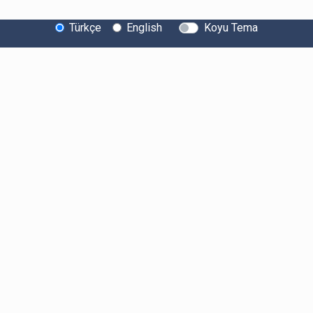
Türkçe
English
Koyu Tema
Bitexen Hakkında
Bilgi Toplumu Hizmetleri
Sistem Durumu
Güvenlik
Bug Bounty
Sponsorluklarımız
İş Birliklerimiz
Basında Biz
Kullanıcı Bilgilendirmeleri