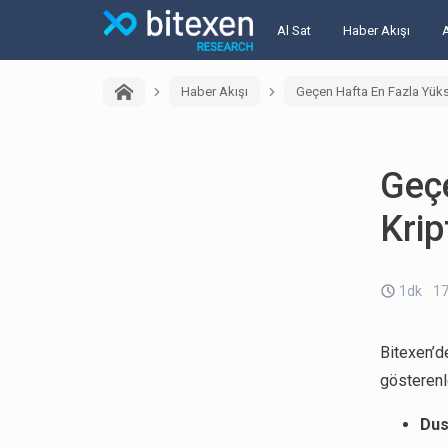
Al Sat
Haber Akışı
Haber Akışı
Geçen Hafta En Fazla Yükse
Geç
Krip
1dk
17
Bitexen’
gösterenl
Dus