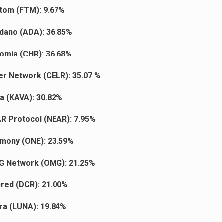
tom (FTM): 9.67%
dano (ADA): 36.85%
omia (CHR): 36.68%
er Network (CELR): 35.07 %
a (KAVA): 30.82%
R Protocol (NEAR): 7.95%
mony (ONE): 23.59%
 Network (OMG): 21.25%
red (DCR): 21.00%
ra (LUNA): 19.84%