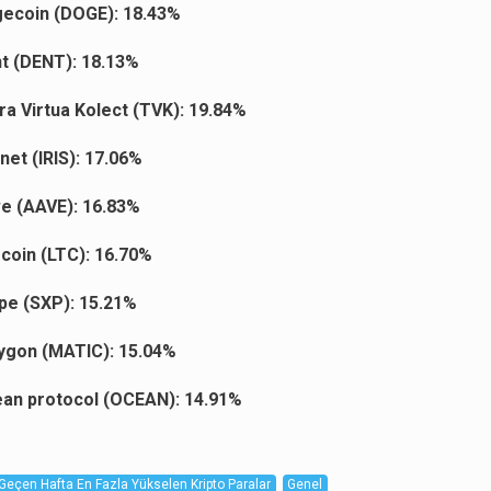
ecoin (DOGE): 18.43%
t (DENT): 18.13%
ra Virtua Kolect (TVK): 19.84%
Snet (IRIS): 17.06%
e (AAVE): 16.83%
ecoin (LTC): 16.70%
pe (SXP): 15.21%
ygon (MATIC): 15.04%
an protocol (OCEAN): 14.91%
Geçen Hafta En Fazla Yükselen Kripto Paralar
Genel