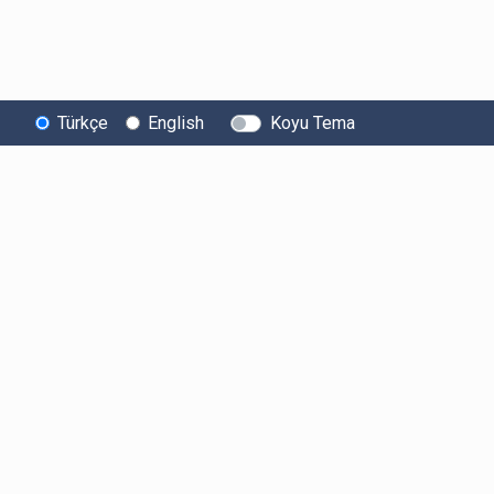
Türkçe
English
Koyu Tema
Bitexen
Kullanıcı
Yasal Metinl
Hakkında
Bilgilendirmeleri
Kullanıcı Sözle
Bilgi Toplumu
Ücretler
Aydınlatma Met
Hizmetleri
Limitler ve Kurallar
Açık Rıza Beyan
Sistem Durumu
Listelenen Kripto
Ticari Elektronik 
Güvenlik
Varlıklar
Onayı
Bug Bounty
Risk Beyanı
Sponsorluklarımız
Hesap Güvenliği
İş Birliklerimiz
Likidite Sağlayıcı
Bilgilendirmesi
Basında Biz