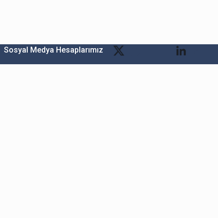
Sosyal Medya Hesaplarımız
Bitexen Kripto Varlık Alım Satım Platformu
A. Ş.
Merkez: Maslak Mah. Taşyoncası Sk. Maslak 1453
Sitesi 1F Blok No: G1 İç Kapi No: 111 Sarıyer / İstanbul
Şube: Reşitpaşa Mahallesi Katar Cad. Arı 6 Sit. Enerji
Teknokenti Apt.No:2/49/208 Sarıyer İstanbul
Destek: destek@bitexen.com
Çağrı Merkezi: 0(850) 255 08 92
Kurumsal İletişim ve Reklam Çalışmaları: