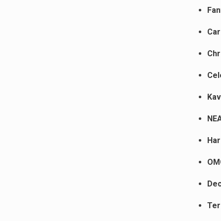
Fan
Car
Chr
Cel
Kav
NEA
Har
OMG
Dec
Ter