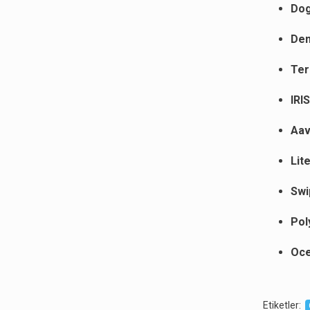
Dog
Den
Ter
IRI
Aav
Lit
Swi
Pol
Oce
Etiketler
: