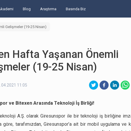
Akademi
Blog
Araştırma
Basında Biz
li Gelişmeler (19-25 Nisan)
en Hafta Yaşanan Önemli
şmeler (19-25 Nisan)
.04.2021 11:05
or ve Bitexen Arasında Teknoloji İş Birliği!
knoloji A.Ş. olarak Giresunspor ile bir teknoloji iş birliğine imz
 göre, tarafımızdan, Giresunspor’a ait bir mobil uygulama ve k