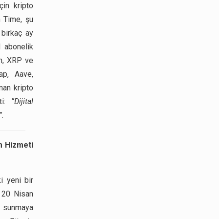
in kripto
n Time, şu
birkaç ay
l abonelik
in, XRP ve
ap, Aave,
nan kripto
tti:
“Dijital
”
.
m Hizmeti
 yeni bir
. 20 Nisan
i sunmaya