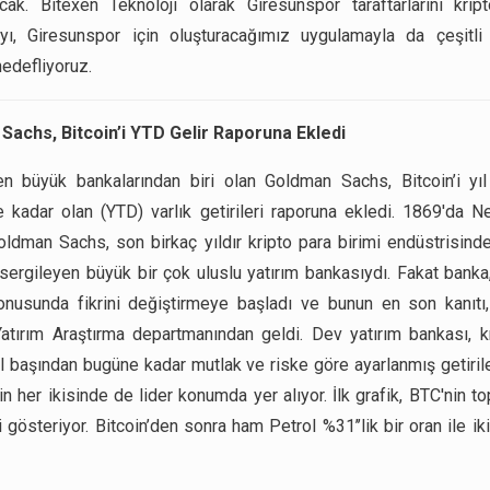
acak. Bitexen Teknoloji olarak Giresunspor taraftarlarını krip
ayı, Giresunspor için oluşturacağımız uygulamayla da çeşitli 
edefliyoruz.
Sachs, Bitcoin’i YTD Gelir Raporuna Ekledi
n büyük bankalarından biri olan Goldman Sachs, Bitcoin’i yı
kadar olan (YTD) varlık getirileri raporuna ekledi. 1869'da N
oldman Sachs, son birkaç yıldır kripto para birimi endüstrisin
 sergileyen büyük bir çok uluslu yatırım bankasıydı. Fakat banka,
onusunda fikrini değiştirmeye başladı ve bunun en son kanıtı
atırım Araştırma departmanından geldi. Dev yatırım bankası, k
yıl başından bugüne kadar mutlak ve riske göre ayarlanmış getirile
oin her ikisinde de lider konumda yer alıyor. İlk grafik, BTC'nin to
ni gösteriyor. Bitcoin’den sonra ham Petrol %31’’lik bir oran ile ik