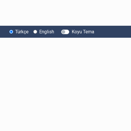
Türkçe
English
Koyu Tema
Bitexen
Kullanıcı
Yasal Metinl
Hakkında
Bilgilendirmeleri
Kullanıcı Sözle
Bilgi Toplumu
Ücretler
Aydınlatma Met
Hizmetleri
Limitler ve Kurallar
Açık Rıza Beyan
Sistem Durumu
Listelenen Kripto
Ticari Elektronik 
Güvenlik
Varlıklar
Onayı
Bug Bounty
Risk Beyanı
Sponsorluklarımız
Hesap Güvenliği
İş Birliklerimiz
Likidite Sağlayıcı
Bilgilendirmesi
Basında Biz