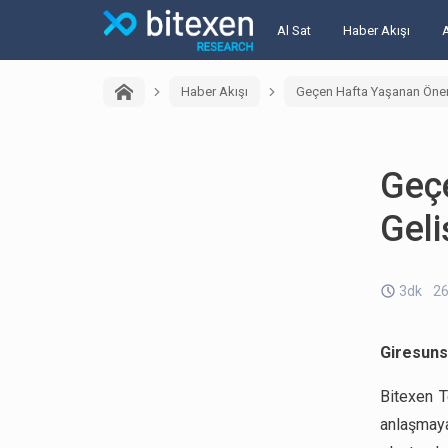
Al Sat
Haber Akışı
Haber Akışı
Geçen Hafta Yaşanan Önem
Geç
Geli
3dk
26
Giresunsp
Bitexen Te
anlaşmaya