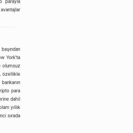
to parayla
avantajlar
l başından
ew York'ta
de olumsuz
 özellikle
, bankanın
ripto para
rine dahil
plam yıllık
inci sırada