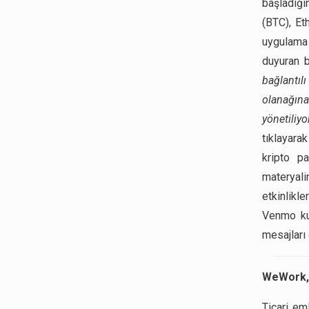
başladığı
(BTC), Et
uygulama
duyuran b
bağlantı
olanağı
yönetiliyo
tıklayarak
kripto pa
materyalin
etkinlikl
Venmo kul
mesajları 
WeWork, 
Ticari em