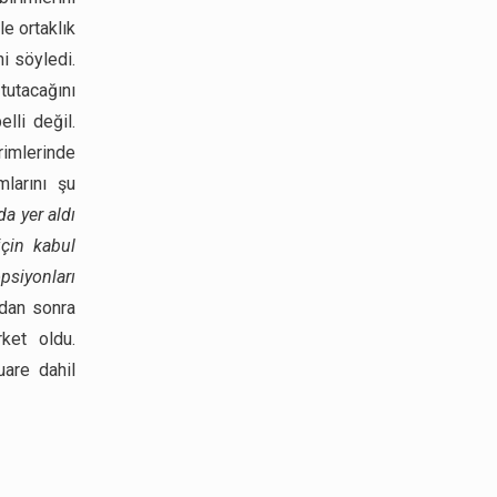
le ortaklık
i söyledi.
tutacağını
lli değil.
rimlerinde
larını şu
a yer aldı
için kabul
psiyonları
'dan sonra
ket oldu.
uare dahil