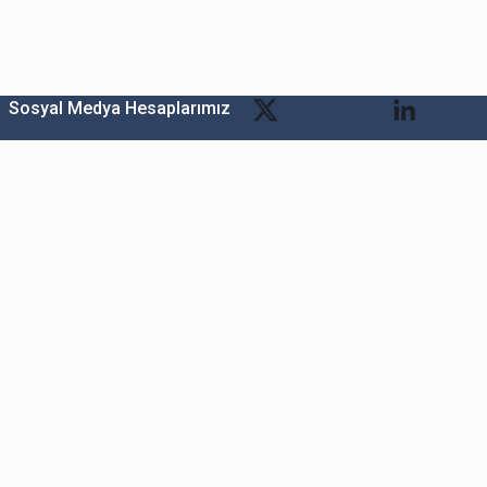
Sosyal Medya Hesaplarımız
Bitexen Kripto Varlık Alım Satım Platformu
A. Ş.
Merkez: Maslak Mah. Taşyoncası Sk. Maslak 1453
Sitesi 1F Blok No: G1 İç Kapi No: 111 Sarıyer / İstanbul
Şube: Reşitpaşa Mahallesi Katar Cad. Arı 6 Sit. Enerji
Teknokenti Apt.No:2/49/208 Sarıyer İstanbul
Destek: destek@bitexen.com
Çağrı Merkezi: 0(850) 255 08 92
Kurumsal İletişim ve Reklam Çalışmaları: