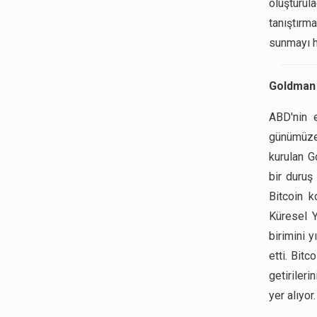
oluşturul
tanıştırm
sunmayı h
Goldman 
ABD'nin e
günümüze 
kurulan G
bir duruş
Bitcoin k
Küresel Y
birimini 
etti. Bitc
getirileri
yer alıyor.