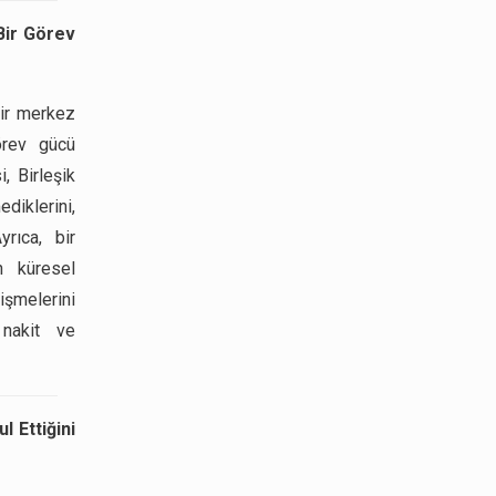
Bir Görev
bir merkez
örev gücü
, Birleşik
iklerini,
yrıca, bir
n küresel
işmelerini
, nakit ve
l Ettiğini