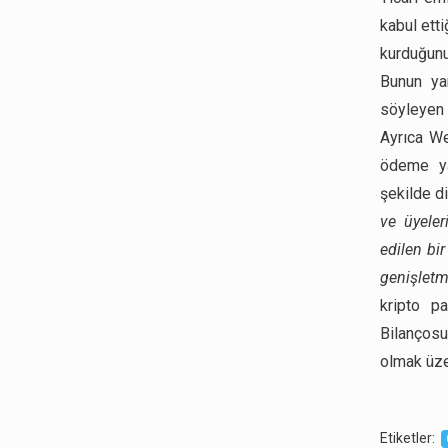
kabul etti
kurduğunu
Bunun yan
söyleyen 
Ayrıca We
ödeme ya
şekilde di
ve üyeler
edilen bi
genişletm
kripto p
Bilançosu
olmak üze
Etiketler
: