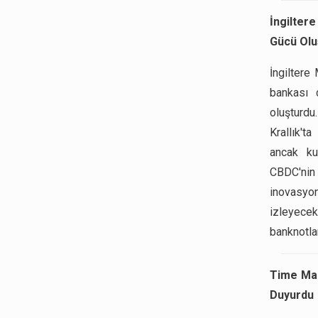
İngilter
Gücü Olu
İngiltere
bankası 
oluşturdu
Krallık'
ancak kul
CBDC'nin
inovasyon
izleyecek
banknotlar
Time Maga
Duyurdu