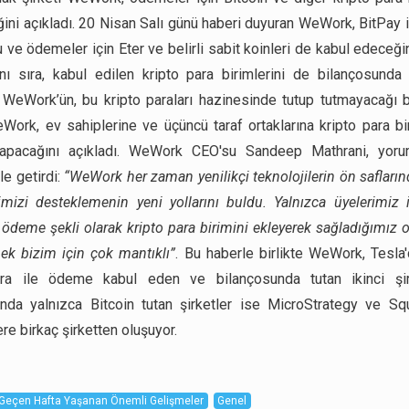
ğini açıkladı. 20 Nisan Salı günü haberi duyuran WeWork, BitPay i
 ve ödemeler için Eter ve belirli sabit koinleri de kabul edeceğin
ı sıra, kabul edilen kripto para birimlerini de bilançosunda 
WeWork’ün, bu kripto paraları hazinesinde tutup tutmayacağı be
Work, ev sahiplerine ve üçüncü taraf ortaklarına kripto para bi
pacağını açıkladı. WeWork CEO'su Sandeep Mathrani, yorum
le getirdi:
“WeWork her zaman yenilikçi teknolojilerin ön saflarınd
imizi desteklemenin yeni yollarını buldu. Yalnızca üyelerimiz 
r ödeme şekli olarak kripto para birimini ekleyerek sağladığımız o
ek bizim için çok mantıklı”
. Bu haberle birlikte WeWork, Tesla
ara ile ödeme kabul eden ve bilançosunda tutan ikinci şir
nda yalnızca Bitcoin tutan şirketler ise MicroStrategy ve Sq
re birkaç şirketten oluşuyor.
Geçen Hafta Yaşanan Önemli Gelişmeler
Genel