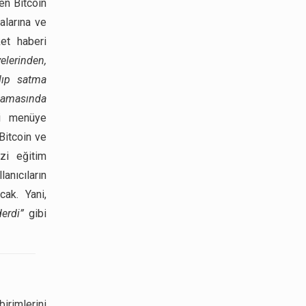
en Bitcoin
alarına ve
et haberi
elerinden,
lıp satma
amasında
ki menüye
 Bitcoin ve
izi eğitim
lanıcıların
cak. Yani,
erdi”
gibi
irimlerini