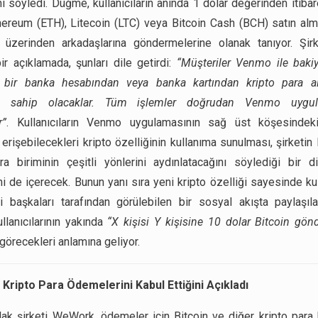
nı söyledi. Düğme, kullanıcıların anında 1 dolar değerinden itibar
hereum (ETH), Litecoin (LTC) veya Bitcoin Cash (BCH) satın alm
 üzerinden arkadaşlarına göndermelerine olanak tanıyor. Şirk
ir açıklamada, şunları dile getirdi:
“Müşteriler Venmo ile bakiy
lı bir banka hesabından veya banka kartından kripto para a
na sahip olacaklar. Tüm işlemler doğrudan Venmo uygul
r”
. Kullanıcıların Venmo uygulamasının sağ üst köşesinde
 erişebilecekleri kripto özelliğinin kullanıma sunulması, şirketin
ra biriminin çeşitli yönlerini aydınlatacağını söylediği bir d
i de içerecek. Bunun yanı sıra yeni kripto özelliği sayesinde kul
eri başkaları tarafından görülebilen bir sosyal akışta paylaşıla
lanıcılarının yakında
“X kişisi Y kişisine 10 dolar Bitcoin gönd
görecekleri anlamına geliyor.
Kripto Para Ödemelerini Kabul Ettiğini Açıkladı
lak şirketi WeWork, ödemeler için Bitcoin ve diğer kripto para b