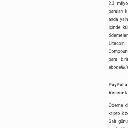
2.3 mily
paraları 
anda yal
içinde kü
ödemeleri
Litecoin
Compound 
para bir
abonelikle
PayPal’a
Verecek
Ödeme de
kripto öz
Salı gün