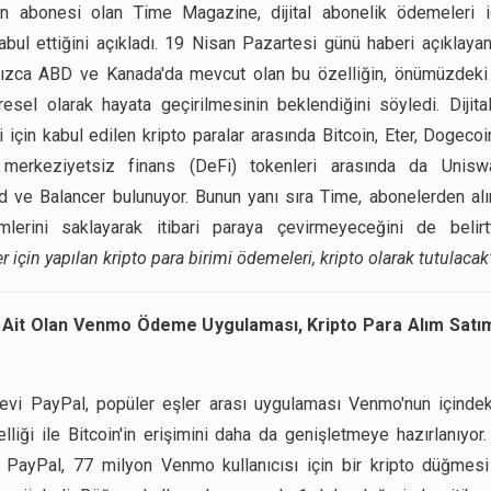
on abonesi olan Time Magazine, dijital abonelik ödemeleri iç
kabul ettiğini açıkladı. 19 Nisan Pazartesi günü haberi açıklaya
nızca ABD ve Kanada'da mevcut olan bu özelliğin, önümüzdeki 
resel olarak hayata geçirilmesinin beklendiğini söyledi. Dijita
 için kabul edilen kripto paralar arasında Bitcoin, Eter, Dogeco
, merkeziyetsiz finans (DeFi) tokenleri arasında da Unisw
ve Balancer bulunuyor. Bunun yanı sıra Time, abonelerden alı
imlerini saklayarak itibari paraya çevirmeyeceğini de belir
r için yapılan kripto para birimi ödemeleri, kripto olarak tutulacak
 Ait Olan Venmo Ödeme Uygulaması, Kripto Para Alım Satı
vi PayPal, popüler eşler arası uygulaması Venmo'nun içindeki
elliği ile Bitcoin'in erişimini daha da genişletmeye hazırlanıyor
ü PayPal, 77 milyon Venmo kullanıcısı için bir kripto düğmes