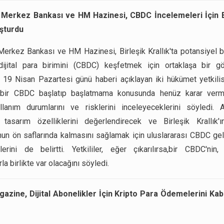
e Merkez Bankası ve HM Hazinesi, CBDC İncelemeleri İçin 
şturdu
 Merkez Bankası ve HM Hazinesi, Birleşik Krallık'ta potansiyel 
dijital para birimini (CBDC) keşfetmek için ortaklaşa bir g
. 19 Nisan Pazartesi günü haberi açıklayan iki hükümet yetkilisi
ta bir CBDC başlatıp başlatmama konusunda henüz karar vermed
lanım durumlarını ve risklerini inceleyeceklerini söyledi. A
 tasarım özelliklerini değerlendirecek ve Birleşik Krallık'ı
un ön saflarında kalmasını sağlamak için uluslararası CBDC gel
lerini de belirtti. Yetkililer, eğer çıkarılırsa,bir CBDC'nin
la birlikte var olacağını söyledi.
zine, Dijital Abonelikler İçin Kripto Para Ödemelerini Kabu