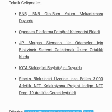
Teknik Gelişmeler:
BNB, BNB Oto-Burn Yakım Mekanizması
Duyurdu
Opensea Platforma Fotoğraf Kategorisi Ekledi
JP Morgan Siemens ile Ödemeler İçin
Blokzincir Sistemi Geliştirmek Üzere Ortaklık
Kurdu
IOTA Staking’ini Başlattığını Duyurdu
Stacks Blokzinciri Üzerine İnşa Edilen 3.000
Adetlik NFT Koleksiyonu Projesi Indigo NFT
Drop, 19 Aralık’ta Gerçekleştirildi