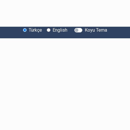
Türkçe
English
Koyu Tema
Bitexen Hakkında
Bilgi Toplumu Hizmetleri
Sistem Durumu
Güvenlik
Bug Bounty
Sponsorluklarımız
İş Birliklerimiz
Basında Biz