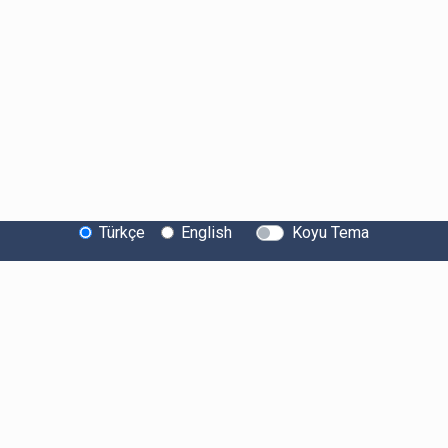
Türkçe
English
Koyu Tema
Bitexen Hakkında
Bilgi Toplumu Hizmetleri
Sistem Durumu
Güvenlik