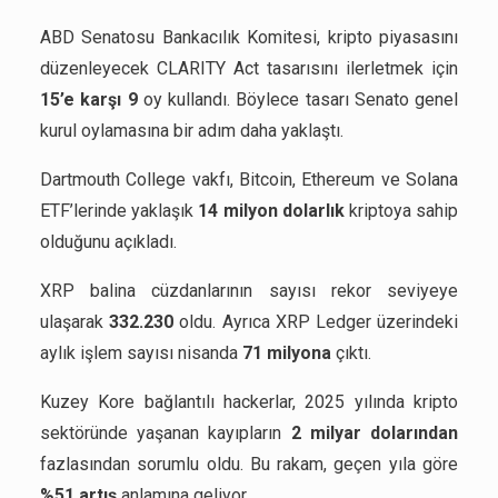
ABD Senatosu Bankacılık Komitesi, kripto piyasasını
düzenleyecek CLARITY Act tasarısını ilerletmek için
15’e karşı 9
oy kullandı. Böylece tasarı Senato genel
kurul oylamasına bir adım daha yaklaştı.
Dartmouth College vakfı, Bitcoin, Ethereum ve Solana
ETF’lerinde yaklaşık
14 milyon dolarlık
kriptoya sahip
olduğunu açıkladı.
XRP balina cüzdanlarının sayısı rekor seviyeye
ulaşarak
332.230
oldu. Ayrıca XRP Ledger üzerindeki
aylık işlem sayısı nisanda
71 milyona
çıktı.
Kuzey Kore bağlantılı hackerlar, 2025 yılında kripto
sektöründe yaşanan kayıpların
2 milyar dolarından
fazlasından sorumlu oldu. Bu rakam, geçen yıla göre
%51 artış
anlamına geliyor.