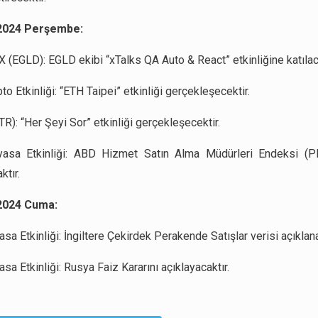
2024 Perşembe:
X (EGLD): EGLD ekibi “xTalks QA Auto & React” etkinliğine katılaca
to Etkinliği: “ETH Taipei” etkinliği gerçekleşecektir.
R): “Her Şeyi Sor” etkinliği gerçekleşecektir.
yasa Etkinliği: ABD Hizmet Satın Alma Müdürleri Endeksi (PM
ktır.
2024 Cuma:
sa Etkinliği: İngiltere Çekirdek Perakende Satışlar verisi açıklana
sa Etkinliği: Rusya Faiz Kararını açıklayacaktır.