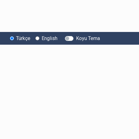
Türkçe
English
Koyu Tema
Bitexen
Kullanıcı
Yasal Metinl
Hakkında
Bilgilendirmeleri
Kullanıcı Sözle
Bilgi Toplumu
Ücretler
Aydınlatma Met
Hizmetleri
Limitler ve Kurallar
Açık Rıza Beyan
Sistem Durumu
Listelenen Kripto
Ticari Elektronik 
Güvenlik
Varlıklar
Onayı
Bug Bounty
Risk Beyanı
Sponsorluklarımız
Hesap Güvenliği
İş Birliklerimiz
Likidite Sağlayıcı
Bilgilendirmesi