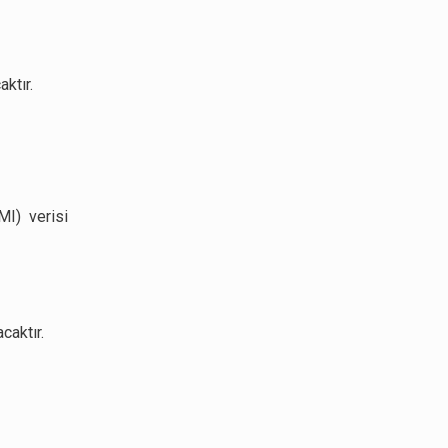
ktır.
I) verisi
caktır.