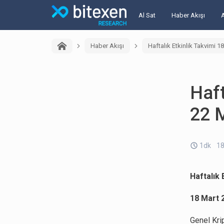
Al Sat
Haber Akışı
Haber Akışı
Haftalık Etkinlik Takvimi 1
Haft
22 
1dk
18
Haftalık 
18 Mart 
Genel Krip