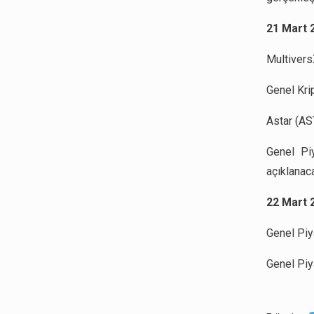
21 Mart 
Multivers
Genel Krip
Astar (AST
Genel Pi
açıklanaca
22 Mart 
Genel Piya
Genel Piya