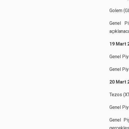
Golem (GL
Genel Pi
açıklanaca
19 Mart 2
Genel Piya
Genel Piya
20 Mart 
Tezos (XT
Genel Piya
Genel Pi
gerçekleşt