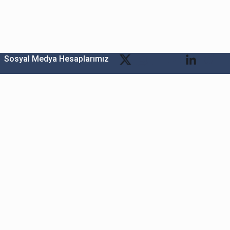
Sosyal Medya Hesaplarımız
Bitexen Kripto Varlık Alım Satım Platformu
A. Ş.
Merkez: Maslak Mah. Taşyoncası Sk. Maslak 1453
Sitesi 1F Blok No: G1 İç Kapi No: 111 Sarıyer / İstanbul
Şube: Reşitpaşa Mahallesi Katar Cad. Arı 6 Sit. Enerji
Teknokenti Apt.No:2/49/208 Sarıyer İstanbul
Destek: destek@bitexen.com
Çağrı Merkezi: 0(850) 255 08 92