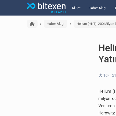
Al Sat
Haber Akışı
Haber Akışı
Helium (HNT), 200 Milyon D
Heli
Yatı
1dk
21
Helium (H
milyon do
Ventures 
Horowitz (