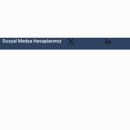
Sosyal Medya Hesaplarımız
Bitexen Kripto Varlık Alım Satım Platformu
A. Ş.
Merkez: Maslak Mah. Taşyoncası Sk. Maslak 1453
Sitesi 1F Blok No: G1 İç Kapi No: 111 Sarıyer / İstanbul
Şube: Reşitpaşa Mahallesi Katar Cad. Arı 6 Sit. Enerji
Teknokenti Apt.No:2/49/208 Sarıyer İstanbul
Destek: destek@bitexen.com
Çağrı Merkezi: 0(850) 255 08 92