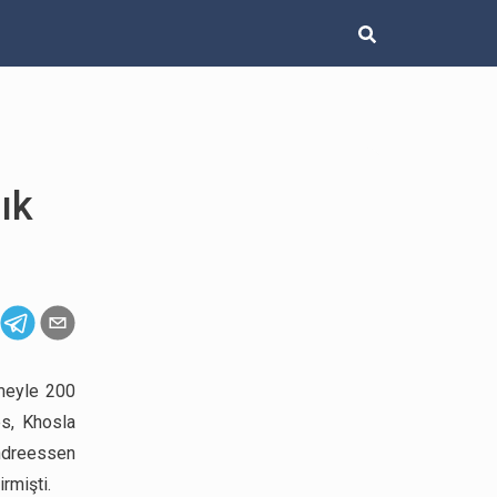
ık
emeyle 200
es, Khosla
Andreessen
rmişti.