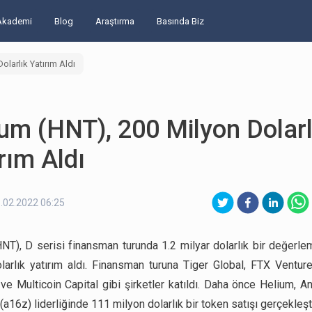
Akademi
Blog
Araştırma
Basında Biz
olarlık Yatırım Aldı
um (HNT), 200 Milyon Dolarl
rım Aldı
.02.2022 06:25
NT), D serisi finansman turunda 1.2 milyar dolarlık bir değerl
larlık yatırım aldı. Finansman turuna Tiger Global, FTX Ventur
ve Multicoin Capital gibi şirketler katıldı. Daha önce Helium, 
a16z) liderliğinde 111 milyon dolarlık bir token satışı gerçekleşti