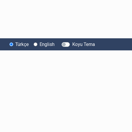
Türkçe
English
Koyu Tema
Bitexen
Kullanıcı
Yasal Metinl
Hakkında
Bilgilendirmeleri
Kullanıcı Sözle
Bilgi Toplumu
Ücretler
Aydınlatma Met
Hizmetleri
Limitler ve Kurallar
Açık Rıza Beyan
Sistem Durumu
Listelenen Kripto
Ticari Elektronik 
Güvenlik
Varlıklar
Onayı
Bug Bounty
Risk Beyanı
Sponsorluklarımız
Hesap Güvenliği