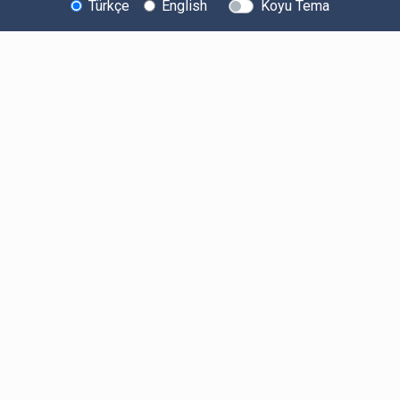
Türkçe
English
Koyu Tema
Bitexen Hakkında
Bilgi Toplumu Hizmetleri
Sistem Durumu
Güvenlik
Bug Bounty
Sponsorluklarımız
İş Birliklerimiz
Basında Biz
Kullanıcı Bilgilendirmeleri
Ücretler