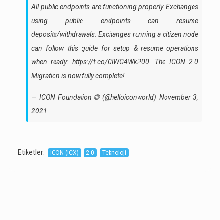
All public endpoints are functioning properly. Exchanges
using public endpoints can resume
deposits/withdrawals. Exchanges running a citizen node
can follow this guide for setup & resume operations
when ready:
https://t.co/ClWG4WkP00
. The ICON 2.0
Migration is now fully complete!
— ICON Foundation 🌐 (@helloiconworld)
November 3,
2021
Etiketler
:
ICON (ICX)
2.0
Teknoloji