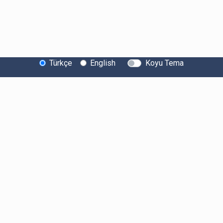
Türkçe
English
Koyu Tema
Bitexen Hakkında
Bilgi Toplumu Hizmetleri
Sistem Durumu
Güvenlik
Bug Bounty
Sponsorluklarımız
İş Birliklerimiz