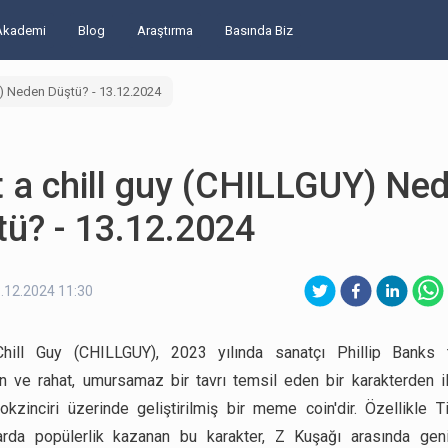
Akademi
Blog
Araştırma
Basında Biz
Y) Neden Düştü? - 13.12.2024
 a chill guy (CHILLGUY) Ne
ü? - 13.12.2024
.12.2024 11:30
hill Guy (CHILLGUY), 2023 yılında sanatçı Phillip Banks t
an ve rahat, umursamaz bir tavrı temsil eden bir karakterden i
okzinciri üzerinde geliştirilmiş bir meme coin'dir. Özellikle T
arda popülerlik kazanan bu karakter, Z Kuşağı arasında geni