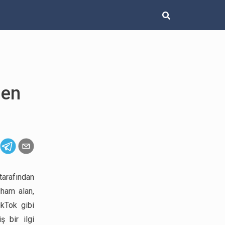
den
arafından
lham alan,
ikTok gibi
ş bir ilgi