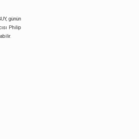
GUY, günün
ısı Philip
bilir.