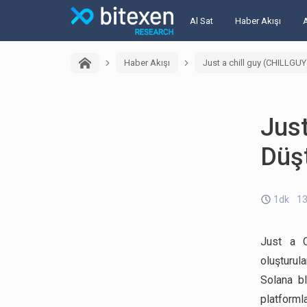
Al Sat
Haber Akışı
Haber Akışı
Just a chill guy (CHILLGU
Just
Düşt
1dk
13
Just a C
oluşturul
Solana bl
platforml