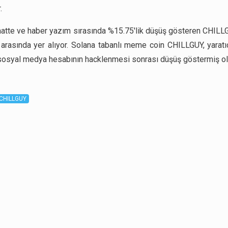
.
atte ve haber yazım sırasında %15.75'lik düşüş gösteren CHILL
 arasında yer alıyor. Solana tabanlı meme coin CHILLGUY, yaratıc
sosyal medya hesabının hacklenmesi sonrası düşüş göstermiş ola
CHILLGUY