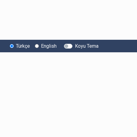
Türkçe
English
Koyu Tema
Bitexen
Kullanıcı
Yasal Metinl
Hakkında
Bilgilendirmeleri
Kullanıcı Sözle
Bilgi Toplumu
Ücretler
Aydınlatma Met
Hizmetleri
Limitler ve Kurallar
Açık Rıza Beyan
Sistem Durumu
Listelenen Kripto
Ticari Elektronik 
Güvenlik
Varlıklar
Onayı
Bug Bounty
Risk Beyanı
Sponsorluklarımız
Hesap Güvenliği