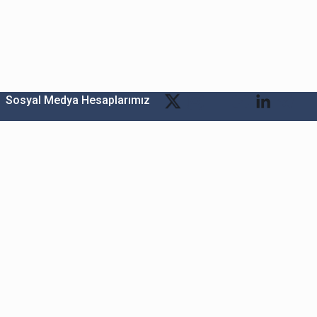
Sosyal Medya Hesaplarımız
Bitexen Kripto Varlık Alım Satım Platformu
A. Ş.
Merkez: Maslak Mah. Taşyoncası Sk. Maslak 1453
Sitesi 1F Blok No: G1 İç Kapi No: 111 Sarıyer / İstanbul
Şube: Reşitpaşa Mahallesi Katar Cad. Arı 6 Sit. Enerji
Teknokenti Apt.No:2/49/208 Sarıyer İstanbul
Destek: destek@bitexen.com
Çağrı Merkezi: 0(850) 255 08 92