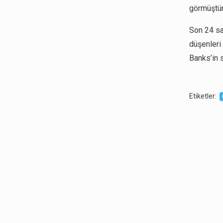
görmüştür
Son 24 sa
düşenleri
Banks’in 
Etiketler
: