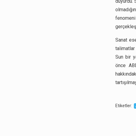
duyurdu. 
olmadığın
fenomeni 
gerçekleşt
Sanat ese
talimatlar
Sun bir 
önce ABD
hakkındak
tartışılm
Etiketler
: