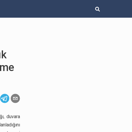
ık
eme
ğı, duvara
anladığını