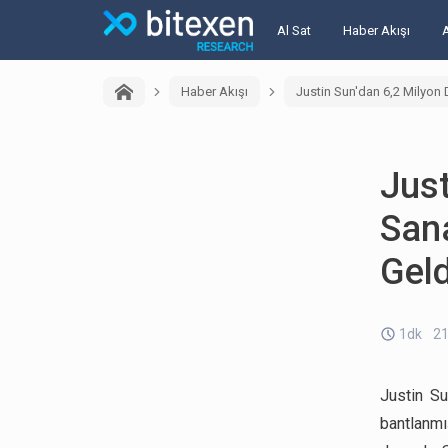
Al Sat
Haber Akışı
Haber Akışı
Justin Sun'dan 6,2 Milyon 
Just
San
Geld
1dk
21
Justin Su
bantlanmı