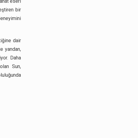
anat eseri
ştiren bir
deneyimini
iğine dair
Öte yandan,
yor. Daha
olan Sun,
pluluğunda