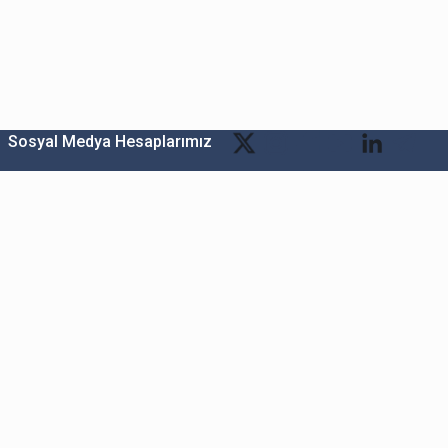
Sosyal Medya Hesaplarımız
Bitexen Kripto Varlık Alım Satım Platformu
A. Ş.
Merkez: Maslak Mah. Taşyoncası Sk. Maslak 1453
Sitesi 1F Blok No: G1 İç Kapi No: 111 Sarıyer / İstanbul
Şube: Reşitpaşa Mahallesi Katar Cad. Arı 6 Sit. Enerji
Teknokenti Apt.No:2/49/208 Sarıyer İstanbul
Destek: destek@bitexen.com
Çağrı Merkezi: 0(850) 255 08 92