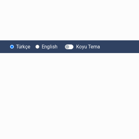
Türkçe
English
Koyu Tema
Bitexen
Kullanıcı
Yasal Metinl
Hakkında
Bilgilendirmeleri
Kullanıcı Sözle
Bilgi Toplumu
Ücretler
Aydınlatma Met
Hizmetleri
Limitler ve Kurallar
Açık Rıza Beyan
Sistem Durumu
Listelenen Kripto
Ticari Elektronik 
Güvenlik
Varlıklar
Onayı
Bug Bounty
Risk Beyanı
Sponsorluklarımız
Hesap Güvenliği