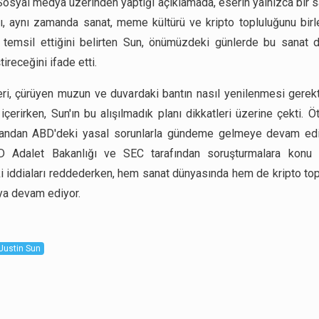
Sosyal medya üzerinden yaptığı açıklamada, eserin yalnızca bir s
ı, aynı zamanda sanat, meme kültürü ve kripto topluluğunu birle
temsil ettiğini belirten Sun, önümüzdeki günlerde bu sanat 
ireceğini ifade etti.
ri, çürüyen muzun ve duvardaki bantın nasıl yenilenmesi gerekt
 içerirken, Sun'ın bu alışılmadık planı dikkatleri üzerine çekti. 
yandan ABD'deki yasal sorunlarla gündeme gelmeye devam edi
 Adalet Bakanlığı ve SEC tarafından soruşturmalara konu 
i iddiaları reddederken, hem sanat dünyasında hem de kripto to
aya devam ediyor.
Justin Sun