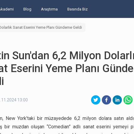
Akademi
Blog
Araştırma
Basında Biz
Dolarlık Sanat Eserini Yeme Planı Gündeme Geldi
in Sun'dan 6,2 Milyon Dolarl
at Eserini Yeme Planı Günd
i
.11.2024 13:00
n, New York'taki bir müzayedede 6,2 milyon dolara satın aldı
ş bir muzdan oluşan “Comedian” adlı sanat eserini yemeyi pl