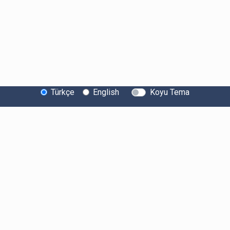
Türkçe
English
Koyu Tema
Bitexen Hakkında
Bilgi Toplumu Hizmetleri
Sistem Durumu
Güvenlik
Bug Bounty