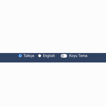
Türkçe
English
Koyu Tema
Bitexen Hakkında
Bilgi Toplumu Hizmetleri
Sistem Durumu
Güvenlik