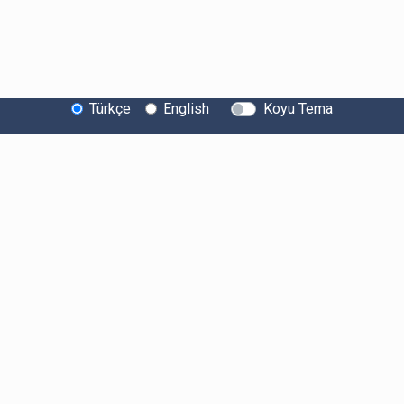
Türkçe
English
Koyu Tema
Bitexen Hakkında
Bilgi Toplumu Hizmetleri
Sistem Durumu
Güvenlik
Bug Bounty
Sponsorluklarımız
İş Birliklerimiz