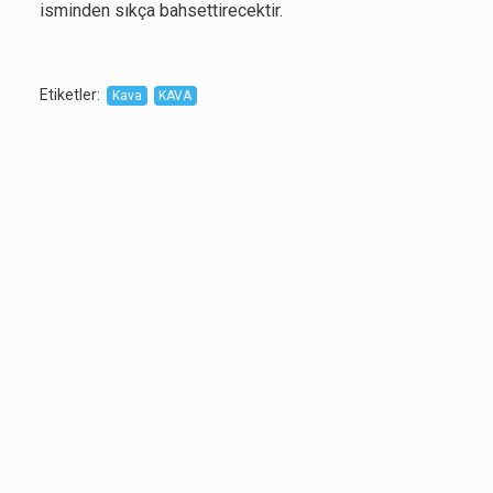
isminden sıkça bahsettirecektir.
Etiketler
:
Kava
KAVA