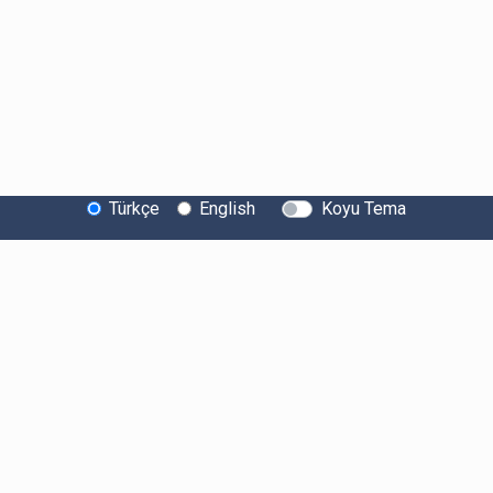
Türkçe
English
Koyu Tema
Bitexen Hakkında
Bilgi Toplumu Hizmetleri
Sistem Durumu
Güvenlik
Bug Bounty