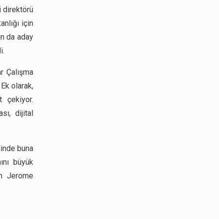
 direktörü
nlığı için
ın da aday
i.
ar Çalışma
 Ek olarak,
 çekiyor.
ı, dijital
linde buna
ını büyük
kan Jerome