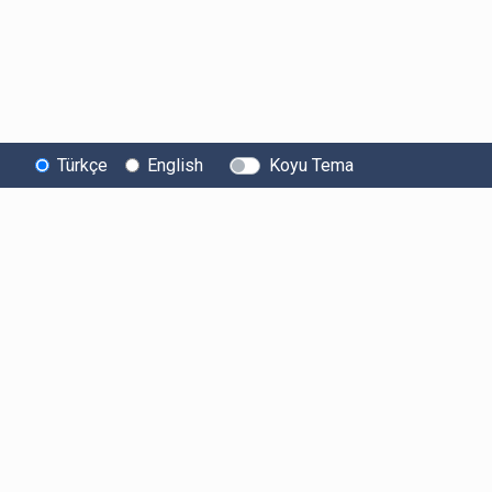
Türkçe
English
Koyu Tema
Bitexen
Kullanıcı
Yasal Metinl
Hakkında
Bilgilendirmeleri
Kullanıcı Sözle
Bilgi Toplumu
Ücretler
Aydınlatma Met
Hizmetleri
Limitler ve Kurallar
Açık Rıza Beyan
Sistem Durumu
Listelenen Kripto
Ticari Elektronik 
Güvenlik
Varlıklar
Onayı
Bug Bounty
Risk Beyanı
Sponsorluklarımız
Hesap Güvenliği