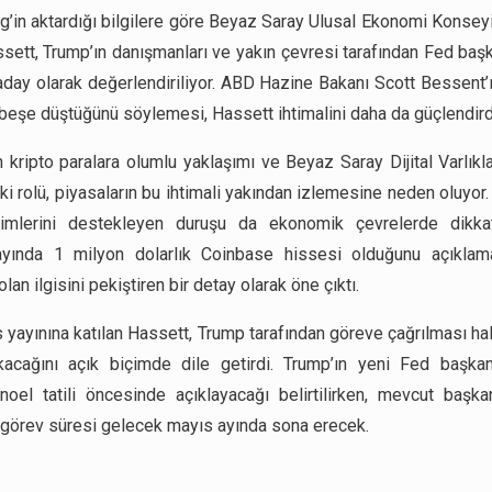
’in aktardığı bilgilere göre Beyaz Saray Ulusal Ekonomi Konseyi
sett, Trump’ın danışmanları ve yakın çevresi tarafından Fed başka
aday olarak değerlendiriliyor. ABD Hazine Bakanı Scott Bessent’
 beşe düştüğünü söylemesi, Hassett ihtimalini daha da güçlendird
n kripto paralara olumlu yaklaşımı ve Beyaz Saray Dijital Varlıkl
i rolü, piyasaların bu ihtimali yakından izlemesine neden oluyor.
irimlerini destekleyen duruşu da ekonomik çevrelerde dikkat
yında 1 milyon dolarlık Coinbase hissesi olduğunu açıklamas
 olan ilgisini pekiştiren bir detay olarak öne çıktı.
yayınına katılan Hassett, Trump tarafından göreve çağrılması ha
kacağını açık biçimde dile getirdi. Trump’ın yeni Fed başkan
 noel tatili öncesinde açıklayacağı belirtilirken, mevcut baş
 görev süresi gelecek mayıs ayında sona erecek.