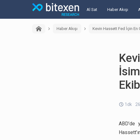
Al Sat
Haber Akışı
Haber Akışı
Kevin Hassett Fed İçin En 
Kevi
İsim
Ekib
1dk
26
ABD’de y
Hassett’ın