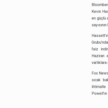
Bloomberg
Kevin Has
en güçlü 
sayısının
Hassett’ı
Grubu’ndak
faiz ind
Haziran a
varlıklara
Fox News 
sıcak ba
ihtimalle
Powell’ın