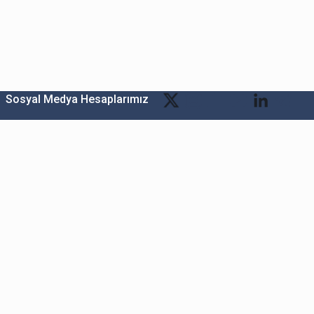
Sosyal Medya Hesaplarımız
Bitexen Kripto Varlık Alım Satım Platformu
A. Ş.
Merkez: Maslak Mah. Taşyoncası Sk. Maslak 1453
Sitesi 1F Blok No: G1 İç Kapi No: 111 Sarıyer / İstanbul
Şube: Reşitpaşa Mahallesi Katar Cad. Arı 6 Sit. Enerji
Teknokenti Apt.No:2/49/208 Sarıyer İstanbul
Destek: destek@bitexen.com
Çağrı Merkezi: 0(850) 255 08 92