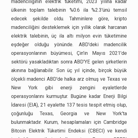
madenciliğinin elektrik tüketimi, 2023 yılına kadar
ülkenin toplam talebinin %0.6 ila %2.3'ünü temsil
edecek şekilde oldu. Tahminlere göre, kripto
madenciliğini desteklemek için yıllık olarak harcanan
elektrik talebinin, üç ila altı milyon evin tüketimine
eşdeğer olduğu yönünde. ABD'deki madencilik
operasyonlarının büyümesi, Çin'in Mayıs 2021'de
sektörü yasakladıktan sonra ABD'YE gelen şirketlerin
akınına bağlanabilir. Son üç yıl içinde, birçok büyük
ölçekli madenci ABD'de halka arz olmuş ve Texas ve
New York gibi enerji zengini eyaletlerde
operasyonlarını kurmuştur. Bugüne kadar Enerji Bilgi
İdaresi (EIA), 21 eyalette 137 tesis tespit etmiş olup,
çoğunluğu Texas, Georgia ve New York'ta
bulunmaktadır. Kurum, hesaplamaları için Cambridge
Bitcoin Elektrik Tüketimi Endeksi (CBECI) ve kendi