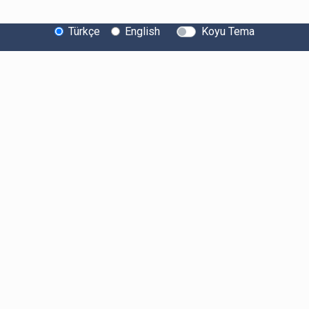
Türkçe
English
Koyu Tema
Bitexen Hakkında
Bilgi Toplumu Hizmetleri
Sistem Durumu
Güvenlik
Bug Bounty
Sponsorluklarımız
İş Birliklerimiz
Basında Biz
Kullanıcı Bilgilendirmeleri