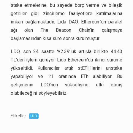
stake etmelerine, bu sayede borç verme ve bileşik
getiriler gibi zincirleme faaliyetlere katılmalarına
imkan sağlamaktadır. Lida DAO, Ethereum’un paralel
ağı olan The Beacon Chain’in çalışmaya
başlamasından kısa süre sonra kurulmuştur.
LDO, son 24 saatte %2.39’luk artışla birlikte 44.43
TL’den işlem görüyor. Lido Ethereum'da ikinci sürüme
yükseltildi. Kullanıcılar artık stETH'lerini unstake
yapabiliyor ve 1:1 oranında ETh alabiliyor. Bu
gelişmenin LDO’nun yükselişine etki etmiş
olabileceğini söyleyebiliriz.
Etiketler
:
LDO