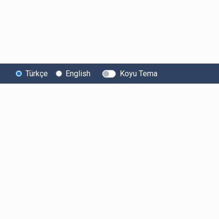
Türkçe
English
Koyu Tema
Bitexen
Kullanıcı
Yasal Metinl
Hakkında
Bilgilendirmeleri
Kullanıcı Sözle
Bilgi Toplumu
Ücretler
Aydınlatma Met
Hizmetleri
Limitler ve Kurallar
Açık Rıza Beyan
Sistem Durumu
Listelenen Kripto
Ticari Elektronik 
Güvenlik
Varlıklar
Onayı
Bug Bounty
Risk Beyanı
Sponsorluklarımız
Hesap Güvenliği