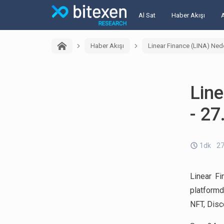
Al Sat
Haber Akışı
Haber Akışı
Linear Finance (LINA) Ned
Lin
- 27
1dk
27
Linear Fi
platformdu
NFT, Disco