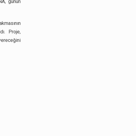
NA, günün
rakmasının
dı. Proje,
 vereceğini