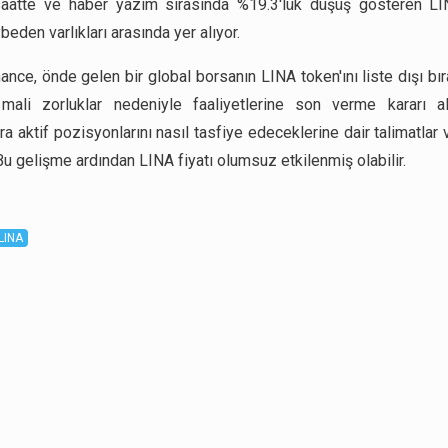
aatte ve haber yazım sırasında %19.3'lük düşüş gösteren LI
eden varlıkları arasında yer alıyor.
nance, önde gelen bir global borsanın LINA token'ını liste dışı bı
mali zorluklar nedeniyle faaliyetlerine son verme kararı al
ara aktif pozisyonlarını nasıl tasfiye edeceklerine dair talimatlar
Bu gelişme ardından LINA fiyatı olumsuz etkilenmiş olabilir.
LINA