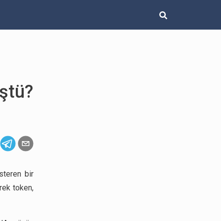
ştü?
steren bir
erek token,