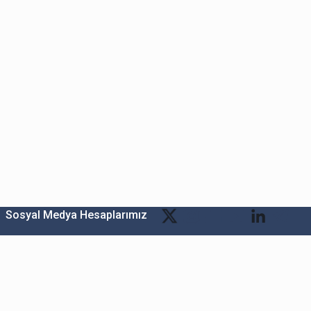
Sosyal Medya Hesaplarımız
Bitexen Kripto Varlık Alım Satım Platformu
A. Ş.