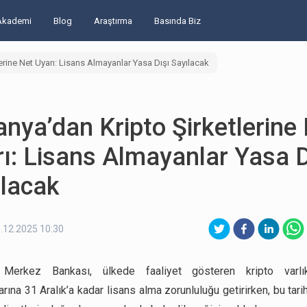
Akademi
Blog
Araştırma
Basında Biz
lerine Net Uyarı: Lisans Almayanlar Yasa Dışı Sayılacak
anya’dan Kripto Şirketlerine
ı: Lisans Almayanlar Yasa D
ılacak
.12.2025 10:30
 Merkez Bankası, ülkede faaliyet gösteren kripto varl
arına 31 Aralık’a kadar lisans alma zorunluluğu getirirken, bu tar