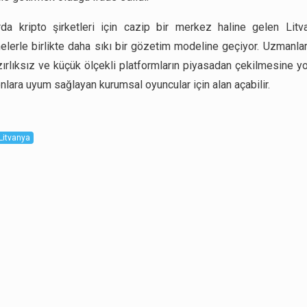
rda kripto şirketleri için cazip bir merkez haline gelen Litv
lerle birlikte daha sıkı bir gözetim modeline geçiyor. Uzmanla
zırlıksız ve küçük ölçekli platformların piyasadan çekilmesine yo
nlara uyum sağlayan kurumsal oyuncular için alan açabilir.
Litvanya