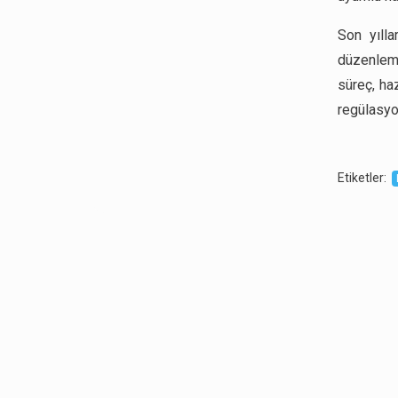
Son yılla
düzenleme
süreç, ha
regülasyo
Etiketler
: