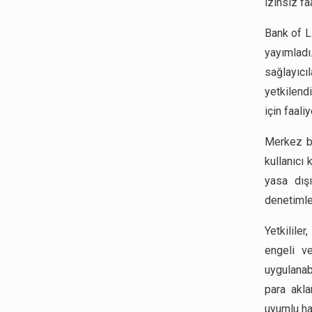
izinsiz fa
Bank of Li
yayımlad
sağlayıc
yetkilend
için faal
Merkez ba
kullanıcı
yasa dışı
denetimler
Yetkililer
engeli ve
uygulanab
para akla
uyumlu ha