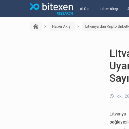
Al Sat
Haber Akışı
Haber Akışı
Litvanya’dan Kripto Şirket
Litv
Uyar
Say
1dk
26
Litvanya
sağlayıcıl