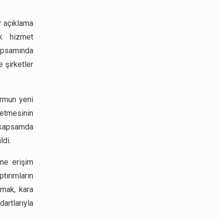
ir açıklama
ık hizmet
apsamında
 şirketler
ormun yeni
 etmesinin
u kapsamda
ldi.
rine erişim
tırımların
umak, kara
artlarıyla