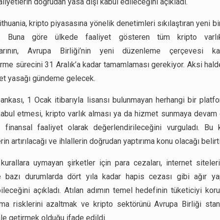
aliyetlerin doğrudan yasa dışı kabul edileceğini açıkladı.
thuania, kripto piyasasına yönelik denetimleri sıkılaştıran yeni b
ı. Buna göre ülkede faaliyet gösteren tüm kripto varl
ılarının, Avrupa Birliği’nin yeni düzenleme çerçevesi k
irme sürecini 31 Aralık’a kadar tamamlaması gerekiyor. Aksi halde
iyet yasağı gündeme gelecek.
nkası, 1 Ocak itibarıyla lisansı bulunmayan herhangi bir platf
 kabul etmesi, kripto varlık alması ya da hizmet sunmaya devam
 finansal faaliyet olarak değerlendirileceğini vurguladı. B
in artırılacağı ve ihlallerin doğrudan yaptırıma konu olacağı belirti
, kurallara uymayan şirketler için para cezaları, internet sitele
 bazı durumlarda dört yıla kadar hapis cezası gibi ağır yap
ileceğini açıkladı. Atılan adımın temel hedefinin tüketiciyi kor
ma risklerini azaltmak ve kripto sektörünü Avrupa Birliği stand
le getirmek olduğu ifade edildi.