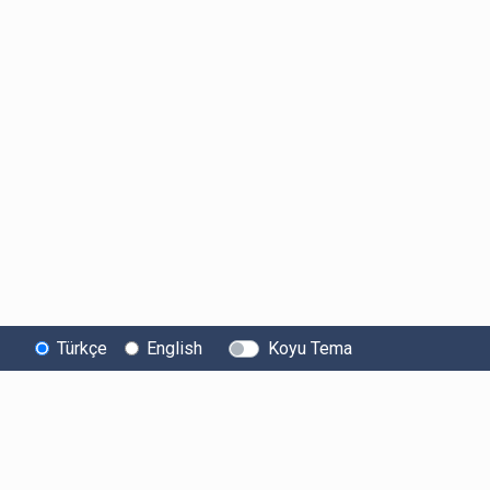
Türkçe
English
Koyu Tema
Bitexen
Kullanıcı
Yasal Metinl
Hakkında
Bilgilendirmeleri
Kullanıcı Sözle