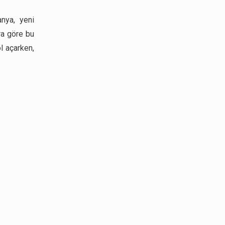
anya, yeni
ra göre bu
l açarken,