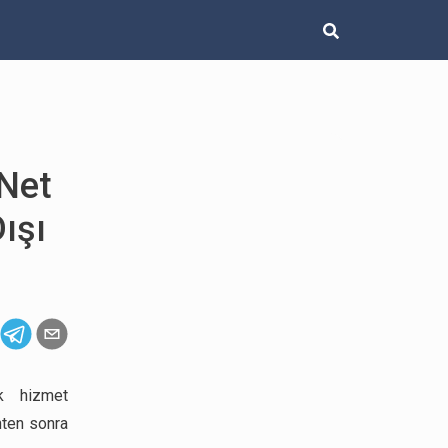
 Net
ışı
ık hizmet
ihten sonra