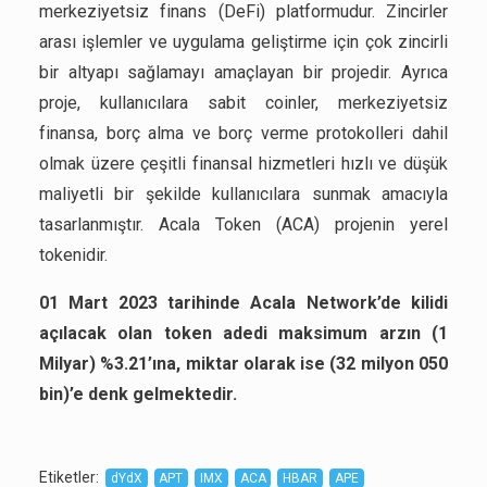
merkeziyetsiz finans (DeFi) platformudur. Zincirler
arası işlemler ve uygulama geliştirme için çok zincirli
bir altyapı sağlamayı amaçlayan bir projedir. Ayrıca
proje, kullanıcılara sabit coinler, merkeziyetsiz
finansa, borç alma ve borç verme protokolleri dahil
olmak üzere çeşitli finansal hizmetleri hızlı ve düşük
maliyetli bir şekilde kullanıcılara sunmak amacıyla
tasarlanmıştır. Acala Token (ACA) projenin yerel
tokenidir.
01 Mart 2023 tarihinde Acala Network’de kilidi
açılacak olan token adedi maksimum arzın (1
Milyar) %3.21’ına, miktar olarak ise (32 milyon 050
bin)’e denk gelmektedir.
Etiketler
:
dYdX
APT
IMX
ACA
HBAR
APE