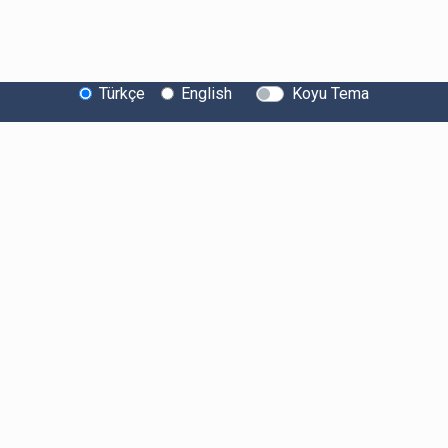
Türkçe
English
Koyu Tema
Bitexen Hakkında
Bilgi Toplumu Hizmetleri
Sistem Durumu
Güvenlik
Bug Bounty
Sponsorluklarımız
İş Birliklerimiz
Basında Biz