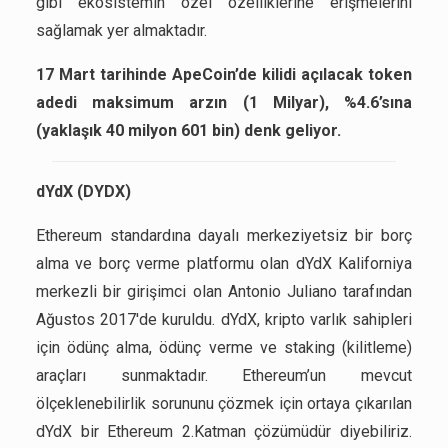
gibi ekosistemin özel özelliklerine erişmelerini
sağlamak yer almaktadır.
17 Mart tarihinde ApeCoin’de kilidi açılacak token
adedi maksimum arzın (1 Milyar), %4.6’sına
(yaklaşık 40 milyon 601 bin) denk geliyor.
dYdX (DYDX)
Ethereum standardına dayalı merkeziyetsiz bir borç
alma ve borç verme platformu olan dYdX Kaliforniya
merkezli bir girişimci olan Antonio Juliano tarafından
Ağustos 2017'de kuruldu. dYdX, kripto varlık sahipleri
için ödünç alma, ödünç verme ve staking (kilitleme)
araçları sunmaktadır. Ethereum’un mevcut
ölçeklenebilirlik sorununu çözmek için ortaya çıkarılan
dYdX bir Ethereum 2.Katman çözümüdür diyebiliriz.