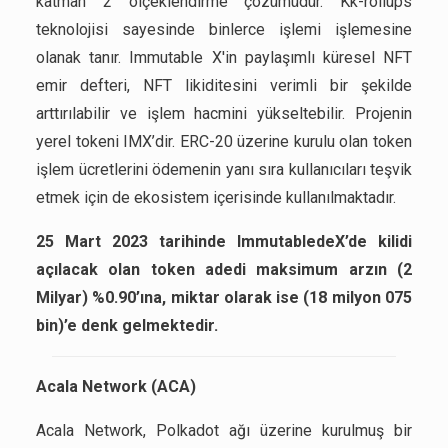
katman 2 ölçeklendirme çözümüdür. Kk-rollups
teknolojisi sayesinde binlerce işlemi işlemesine
olanak tanır. Immutable X'in paylaşımlı küresel NFT
emir defteri, NFT likiditesini verimli bir şekilde
arttırılabilir ve işlem hacmini yükseltebilir. Projenin
yerel tokeni IMX’dir. ERC-20 üzerine kurulu olan token
işlem ücretlerini ödemenin yanı sıra kullanıcıları teşvik
etmek için de ekosistem içerisinde kullanılmaktadır.
25 Mart 2023 tarihinde ImmutabledeX’de kilidi
açılacak olan token adedi maksimum arzın (2
Milyar) %0.90’ına, miktar olarak ise (18 milyon 075
bin)’e denk gelmektedir.
Acala Network (ACA)
Acala Network, Polkadot ağı üzerine kurulmuş bir