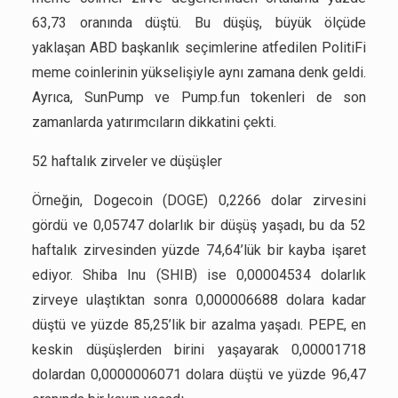
63,73 oranında düştü. Bu düşüş, büyük ölçüde
yaklaşan ABD başkanlık seçimlerine atfedilen PolitiFi
meme coinlerinin yükselişiyle aynı zamana denk geldi.
Ayrıca, SunPump ve Pump.fun tokenleri de son
zamanlarda yatırımcıların dikkatini çekti.
52 haftalık zirveler ve düşüşler
Örneğin, Dogecoin (DOGE) 0,2266 dolar zirvesini
gördü ve 0,05747 dolarlık bir düşüş yaşadı, bu da 52
haftalık zirvesinden yüzde 74,64’lük bir kayba işaret
ediyor. Shiba Inu (SHIB) ise 0,00004534 dolarlık
zirveye ulaştıktan sonra 0,000006688 dolara kadar
düştü ve yüzde 85,25’lik bir azalma yaşadı. PEPE, en
keskin düşüşlerden birini yaşayarak 0,00001718
dolardan 0,0000006071 dolara düştü ve yüzde 96,47