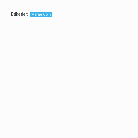
Etiketler
:
Meme Coin