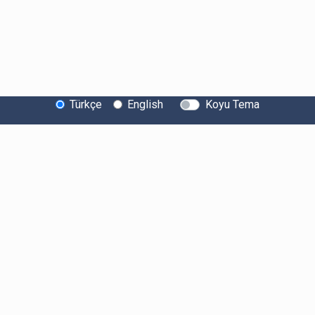
Türkçe
English
Koyu Tema
Bitexen Hakkında
Bilgi Toplumu Hizmetleri
Sistem Durumu
Güvenlik
Bug Bounty
Sponsorluklarımız