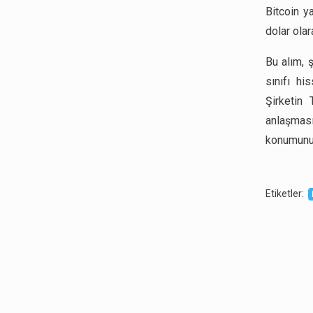
Bitcoin y
dolar olar
Bu alım, ş
sınıfı hi
Şirketin 
anlaşması
konumunu 
Etiketler
: