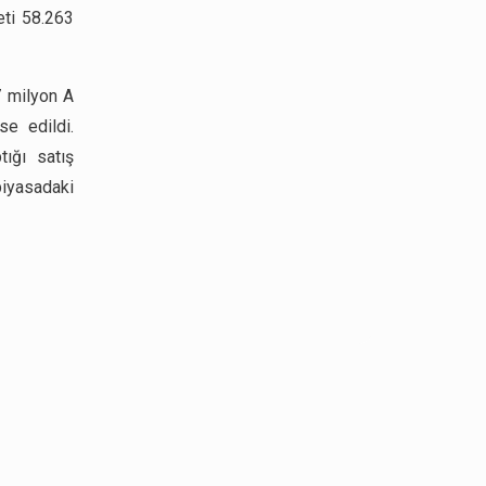
eti 58.263
,7 milyon A
se edildi.
tığı satış
piyasadaki