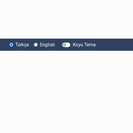
Türkçe
English
Koyu Tema
Bitexen
Kullanıcı
Yasal Metinl
Hakkında
Bilgilendirmeleri
Kullanıcı Sözle
Bilgi Toplumu
Ücretler
Aydınlatma Met
Hizmetleri
Limitler ve Kurallar
Açık Rıza Beyan
Sistem Durumu
Listelenen Kripto
Ticari Elektronik 
Güvenlik
Varlıklar
Onayı
Bug Bounty
Risk Beyanı
Sponsorluklarımız
Hesap Güvenliği