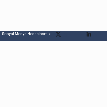
Sosyal Medya Hesaplarımız
Bitexen Kripto Varlık Alım Satım Platformu
A. Ş.
Merkez: Maslak Mah. Taşyoncası Sk. Maslak 1453
Sitesi 1F Blok No: G1 İç Kapi No: 111 Sarıyer / İstanbul
Şube: Reşitpaşa Mahallesi Katar Cad. Arı 6 Sit. Enerji
Teknokenti Apt.No:2/49/208 Sarıyer İstanbul
Destek: destek@bitexen.com
Çağrı Merkezi: 0(850) 255 08 92