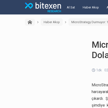
Al Sat
Haber Akışı
Haber Akışı
MicroStrategy Durmuyor: 1,5
Micr
Dola
1dk
02
MicroStra
harcayara
çıkardı. 
şimdiye k