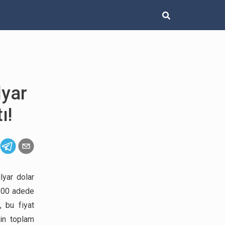
lyar
ı!
lyar dolar
.100 adede
, bu fiyat
nin toplam