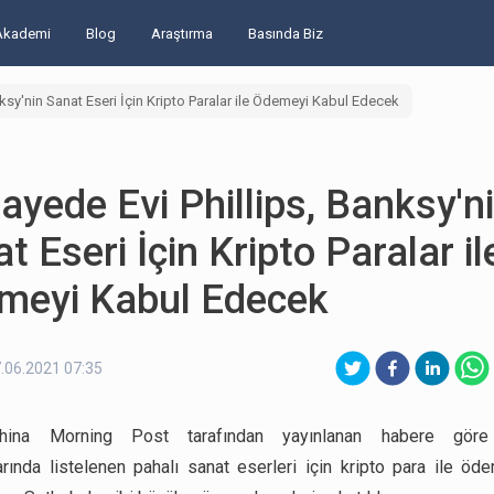
Akademi
Blog
Araştırma
Basında Biz
ksy'nin Sanat Eseri İçin Kripto Paralar ile Ödemeyi Kabul Edecek
yede Evi Phillips, Banksy'n
t Eseri İçin Kripto Paralar il
meyi Kabul Edecek
.06.2021 07:35
hina Morning Post tarafından yayınlanan habere göre P
arında listelenen pahalı sanat eserleri için kripto para ile ö