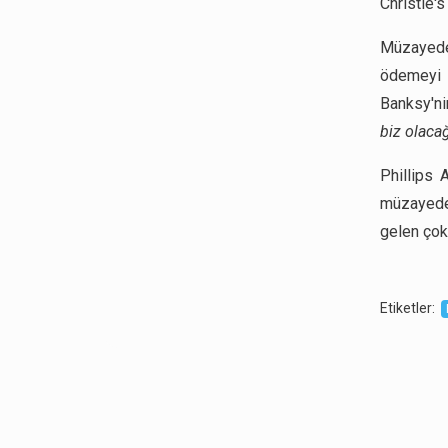
Christie'
Müzayede 
ödemeyi 
Banksy'ni
biz olacağ
Phillips 
müzayede
gelen çok 
Etiketler
: