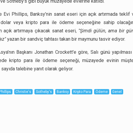
s ve Sotheby's gibi büyük müzayede evlerine katıldı.
Evi Phillips, Banksy’nin sanat eseri için açık artırmada teklif v
dolar veya kripto para ile ödeme seçeneğine sahip olacağını 
n açık artırmaya çıkacak sanat eseri,
"Şimdi gülün, ama bir gü
ız"
yazan bir sandviç tahtası takan bir maymunu tasvir ediyor.
Asya’nın Başkanı Jonathan Crockett'e göre, Salı günü yapılması
de kripto para ile ödeme seçeneği, müzayede evinin müşter
sayıda talebine yanıt olarak geliyor.
Phillips
Christie's
Sotheby's
Banksy
Kripto Para
Ödeme
Genel