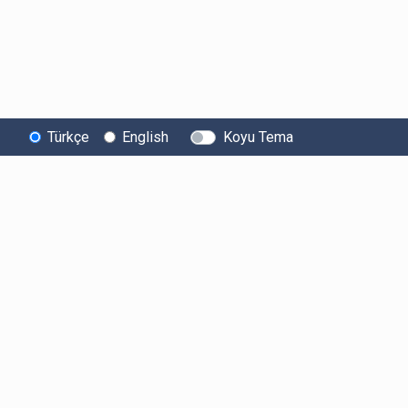
Türkçe
English
Koyu Tema
Bitexen
Kullanıcı
Yasal Metinl
Hakkında
Bilgilendirmeleri
Kullanıcı Sözle
Bilgi Toplumu
Ücretler
Aydınlatma Met
Hizmetleri
Limitler ve Kurallar
Açık Rıza Beyan
Sistem Durumu
Listelenen Kripto
Ticari Elektronik 
Güvenlik
Varlıklar
Onayı
Bug Bounty
Risk Beyanı
Sponsorluklarımız
Hesap Güvenliği