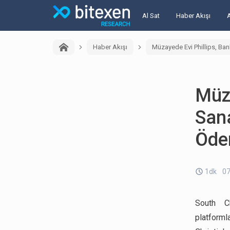
Al Sat
Haber Akışı
Haber Akışı
Müzayede Evi Phillips, Ban
Müza
Sana
Öde
1dk
07
South C
platforml