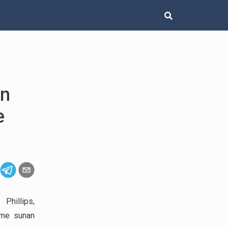
in
e
hillips,
deme sunan