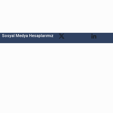
Sosyal Medya Hesaplarımız
Bitexen Kripto Varlık Alım Satım Platformu
A. Ş.
Merkez: Maslak Mah. Taşyoncası Sk. Maslak 1453
Sitesi 1F Blok No: G1 İç Kapi No: 111 Sarıyer / İstanbul
Şube: Reşitpaşa Mahallesi Katar Cad. Arı 6 Sit. Enerji
Teknokenti Apt.No:2/49/208 Sarıyer İstanbul
Destek: destek@bitexen.com
Çağrı Merkezi: 0(850) 255 08 92