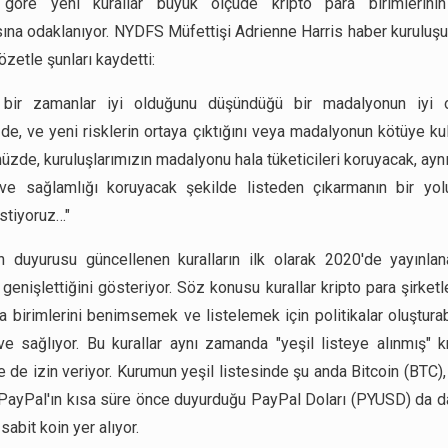
 göre yeni kurallar büyük ölçüde kripto para birimlerinin
sına odaklanıyor. NYDFS Müfettişi Adrienne Harris haber kuruluşu
zetle şunları kaydetti:
in bir zamanlar iyi olduğunu düşündüğü bir madalyonun iyi o
de, ve yeni risklerin ortaya çıktığını veya madalyonun kötüye kul
zde, kuruluşlarımızın madalyonu hala tüketicileri koruyacak, ay
 ve sağlamlığı koruyacak şekilde listeden çıkarmanın bir yol
istiyoruz…"
 duyurusu güncellenen kuralların ilk olarak 2020'de yayınlana
 genişlettiğini gösteriyor. Söz konusu kurallar kripto para şirketl
ra birimlerini benimsemek ve listelemek için politikalar oluşturab
ve sağlıyor. Bu kurallar aynı zamanda "yeşil listeye alınmış" k
ne de izin veriyor. Kurumun yeşil listesinde şu anda Bitcoin (BTC)
PayPal'ın kısa süre önce duyurduğu PayPal Doları (PYUSD) da d
 sabit koin yer alıyor.