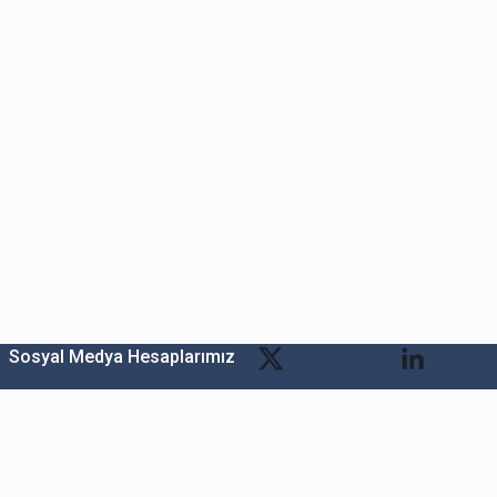
Sosyal Medya Hesaplarımız
Bitexen Kripto Varlık Alım Satım Platformu