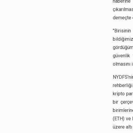
haberine
çıkarılma
demeçte ö
"Birisin
bildiğimiz
gördüğümü
güvenlik
olmasını 
NYDFS'nin
rehberliği
kripto pa
bir çerçe
birimleri
(ETH) ve 
üzere altı