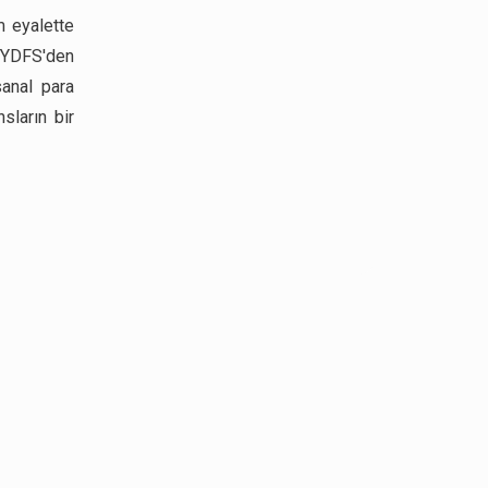
m eyalette
 NYDFS'den
sanal para
sların bir