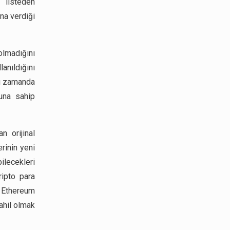
 listeden
na verdiği
lmadığını
lanıldığını
nı zamanda
una sahip
n orijinal
erinin yeni
ilecekleri
ripto para
, Ethereum
ahil olmak