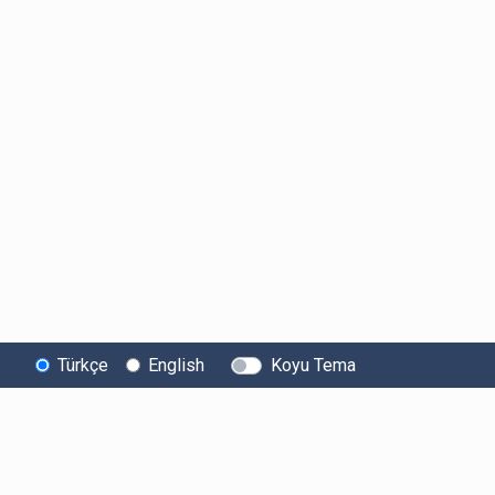
Türkçe
English
Koyu Tema
Bitexen
Kullanıcı
Yasal Metinl
Hakkında
Bilgilendirmeleri
Kullanıcı Sözle