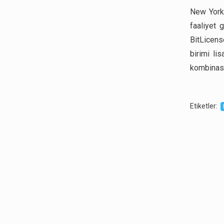
New York,
faaliyet 
BitLicens
birimi li
kombinasyo
Etiketler
: