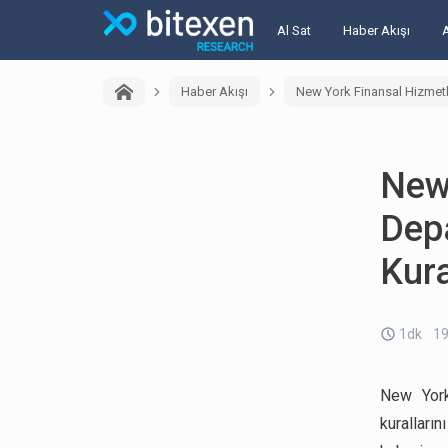
Al Sat
Haber Akışı
Haber Akışı
New York Finansal Hizmetle
New
Dep
Kura
1dk
19
New York
kuralları