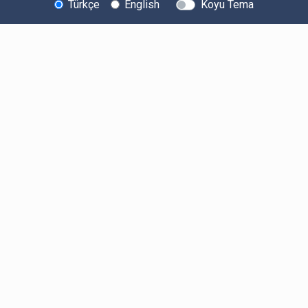
Türkçe
English
Koyu Tema
Bitexen Hakkında
Bilgi Toplumu Hizmetleri
Sistem Durumu
Güvenlik
Bug Bounty
Sponsorluklarımız
İş Birliklerimiz
Basında Biz
Kullanıcı Bilgilendirmeleri
Ücretler