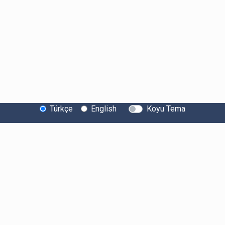
Türkçe
English
Koyu Tema
Bitexen Hakkında
Bilgi Toplumu Hizmetleri
Sistem Durumu
Güvenlik