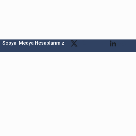
Sosyal Medya Hesaplarımız
Bitexen Kripto Varlık Alım Satım Platformu
A. Ş.
Merkez: Maslak Mah. Taşyoncası Sk. Maslak 1453
Sitesi 1F Blok No: G1 İç Kapi No: 111 Sarıyer / İstanbul
Şube: Reşitpaşa Mahallesi Katar Cad. Arı 6 Sit. Enerji
Teknokenti Apt.No:2/49/208 Sarıyer İstanbul
Destek: destek@bitexen.com
Çağrı Merkezi: 0(850) 255 08 92