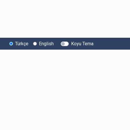
Türkçe
English
Koyu Tema
Bitexen
Kullanıcı
Yasal Metinl
Hakkında
Bilgilendirmeleri
Kullanıcı Sözle
Bilgi Toplumu
Ücretler
Aydınlatma Met
Hizmetleri
Limitler ve Kurallar
Açık Rıza Beyan
Sistem Durumu
Listelenen Kripto
Ticari Elektronik 
Güvenlik
Varlıklar
Onayı
Bug Bounty
Risk Beyanı
Sponsorluklarımız
Hesap Güvenliği