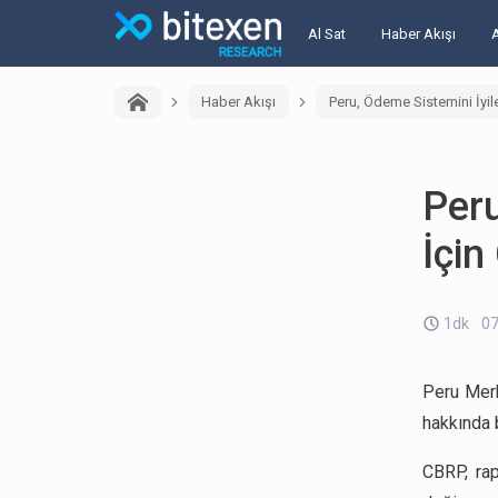
Al Sat
Haber Akışı
Haber Akışı
Peru, Ödeme Sistemini İyi
Peru
İçi
1dk
07
Peru Merk
hakkında b
CBRP, ra