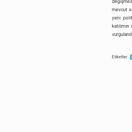
değişmesi
mevcut sis
yeni poli
katılımın
vurgulandı
Etiketler
: