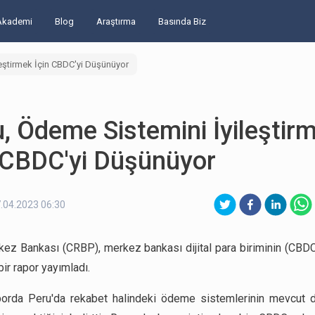
Akademi
Blog
Araştırma
Basında Biz
leştirmek İçin CBDC'yi Düşünüyor
, Ödeme Sistemini İyileştir
n CBDC'yi Düşünüyor
.04.2023 06:30
ez Bankası (CRBP), merkez bankası dijital para biriminin (CBDC
ir rapor yayımladı.
porda Peru'da rekabet halindeki ödeme sistemlerinin mevcut 