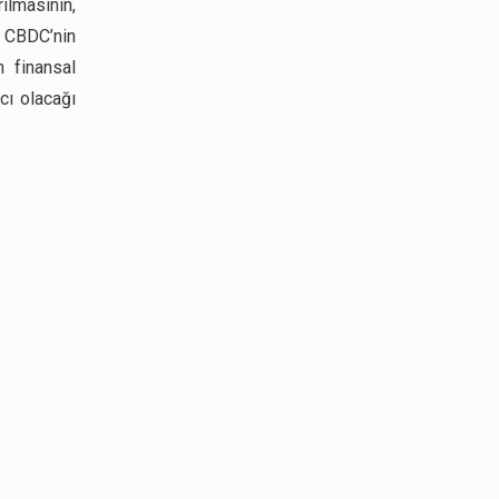
ılmasının,
ı. CBDC’nin
n finansal
cı olacağı