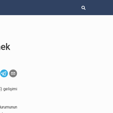
mek
) gelişimi
durumunun