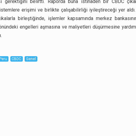
 gerektiğini belirtti. Raporda buna istinaden bir CBDC çıkar
temlere erişimi ve birlikte çalışabilirliği iyileştireceği yer ald
tikalarla birleştiğinde, işlemler kapsamında merkez bankasını
 önündeki engelleri aşmasına ve maliyetleri düşürmesine yardım
.
Peru
CBDC
Genel