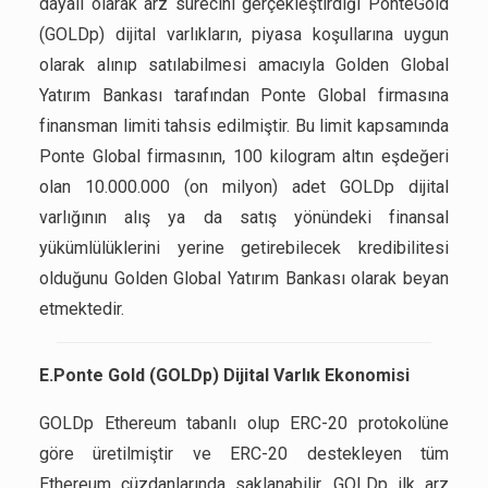
dayalı olarak arz sürecini gerçekleştirdiği PonteGold
(GOLDp) dijital varlıkların, piyasa koşullarına uygun
olarak alınıp satılabilmesi amacıyla Golden Global
Yatırım Bankası tarafından Ponte Global firmasına
finansman limiti tahsis edilmiştir. Bu limit kapsamında
Ponte Global firmasının, 100 kilogram altın eşdeğeri
olan 10.000.000 (on milyon) adet GOLDp dijital
varlığının alış ya da satış yönündeki finansal
yükümlülüklerini yerine getirebilecek kredibilitesi
olduğunu Golden Global Yatırım Bankası olarak beyan
etmektedir.
E.Ponte Gold (GOLDp) Dijital Varlık Ekonomisi
GOLDp Ethereum tabanlı olup ERC-20 protokolüne
göre üretilmiştir ve ERC-20 destekleyen tüm
Ethereum cüzdanlarında saklanabilir. GOLDp ilk arz