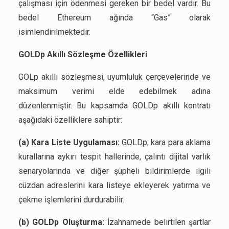
çalışması için ödenmesi gereken bir bedel vardır. Bu
bedel Ethereum ağında “Gas” olarak
isimlendirilmektedir.
GOLDp Akıllı Sözleşme Özellikleri
GOLp akıllı sözleşmesi, uyumluluk çerçevelerinde ve
maksimum verimi elde edebilmek adına
düzenlenmiştir. Bu kapsamda GOLDp akıllı kontratı
aşağıdaki özelliklere sahiptir:
(a) Kara Liste Uygulaması:
GOLDp; kara para aklama
kurallarına aykırı tespit hallerinde, çalıntı dijital varlık
senaryolarında ve diğer şüpheli bildirimlerde ilgili
cüzdan adreslerini kara listeye ekleyerek yatırma ve
çekme işlemlerini durdurabilir.
(b) GOLDp Oluşturma:
İzahnamede belirtilen şartlar