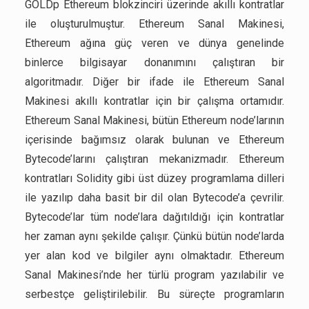
GOLDp Ethereum blokzinciri üzerinde akıllı kontratlar
ile oluşturulmuştur. Ethereum Sanal Makinesi,
Ethereum ağına güç veren ve dünya genelinde
binlerce bilgisayar donanımını çalıştıran bir
algoritmadır. Diğer bir ifade ile Ethereum Sanal
Makinesi akıllı kontratlar için bir çalışma ortamıdır.
Ethereum Sanal Makinesi, bütün Ethereum node’larının
içerisinde bağımsız olarak bulunan ve Ethereum
Bytecode’larını çalıştıran mekanizmadır. Ethereum
kontratları Solidity gibi üst düzey programlama dilleri
ile yazılıp daha basit bir dil olan Bytecode’a çevrilir.
Bytecode’lar tüm node’lara dağıtıldığı için kontratlar
her zaman aynı şekilde çalışır. Çünkü bütün node’larda
yer alan kod ve bilgiler aynı olmaktadır. Ethereum
Sanal Makinesi’nde her türlü program yazılabilir ve
serbestçe geliştirilebilir. Bu süreçte programların