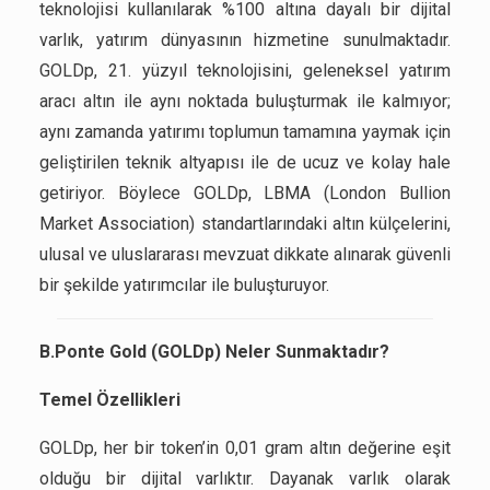
teknolojisi kullanılarak %100 altına dayalı bir dijital
varlık, yatırım dünyasının hizmetine sunulmaktadır.
GOLDp, 21. yüzyıl teknolojisini, geleneksel yatırım
aracı altın ile aynı noktada buluşturmak ile kalmıyor;
aynı zamanda yatırımı toplumun tamamına yaymak için
geliştirilen teknik altyapısı ile de ucuz ve kolay hale
getiriyor. Böylece GOLDp, LBMA (London Bullion
Market Association) standartlarındaki altın külçelerini,
ulusal ve uluslararası mevzuat dikkate alınarak güvenli
bir şekilde yatırımcılar ile buluşturuyor.
B.Ponte Gold (GOLDp) Neler Sunmaktadır?
Temel Özellikleri
GOLDp, her bir token’in 0,01 gram altın değerine eşit
olduğu bir dijital varlıktır. Dayanak varlık olarak