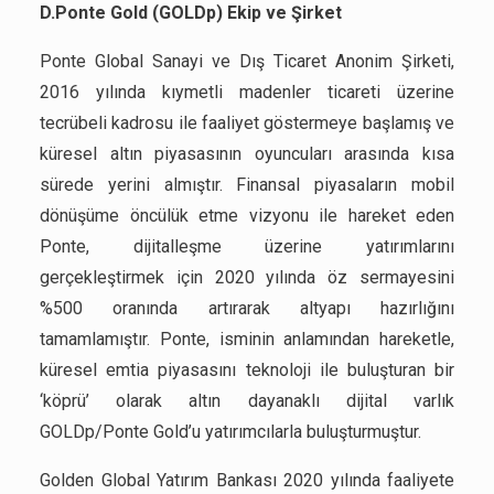
D.Ponte Gold (GOLDp) Ekip ve Şirket
Ponte Global Sanayi ve Dış Ticaret Anonim Şirketi,
2016 yılında kıymetli madenler ticareti üzerine
tecrübeli kadrosu ile faaliyet göstermeye başlamış ve
küresel altın piyasasının oyuncuları arasında kısa
sürede yerini almıştır. Finansal piyasaların mobil
dönüşüme öncülük etme vizyonu ile hareket eden
Ponte, dijitalleşme üzerine yatırımlarını
gerçekleştirmek için 2020 yılında öz sermayesini
%500 oranında artırarak altyapı hazırlığını
tamamlamıştır. Ponte, isminin anlamından hareketle,
küresel emtia piyasasını teknoloji ile buluşturan bir
‘köprü’ olarak altın dayanaklı dijital varlık
GOLDp/Ponte Gold’u yatırımcılarla buluşturmuştur.
Golden Global Yatırım Bankası 2020 yılında faaliyete