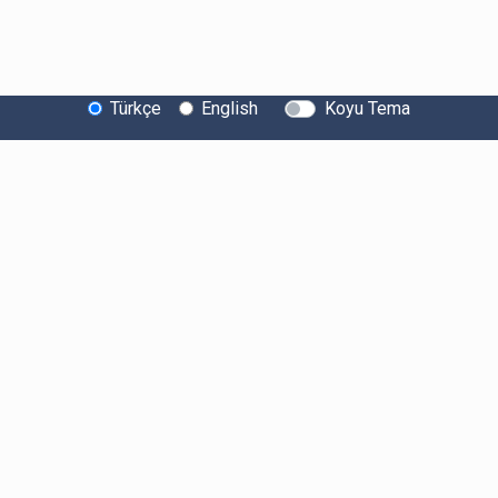
Türkçe
English
Koyu Tema
Bitexen Hakkında
Bilgi Toplumu Hizmetleri
Sistem Durumu
Güvenlik
Bug Bounty
Sponsorluklarımız
İş Birliklerimiz
Basında Biz