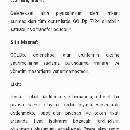
7/24 Erişilebilir:
Geleneksel altın piyasalarının işlem imkanı
sunmadıkları tüm durumlarda GOLDp 7/24 alınabilir,
satılabilir ve transfer edilebilir.
Sıfır Masraf:
GOLDp, geleneksel altın ürünlerinin aksine
yatırımcılarına saklama, bulundurma, transfer ve
yönetim masraflarını yansıtmamaktadır.
Likit:
Ponte Global likiditenin sağlanması için belirli bir
piyasa hacmi oluşana kadar piyasa yapıcı rolü
üstlenmekte, spot altın piyasası ve token fiyatı
arasında fiyat istikrarını bozacak farklılıkların
oluşumunu oluşumunu engellemek üzere alım satım