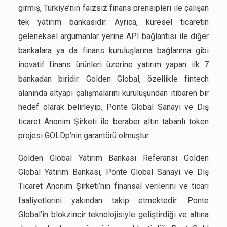
girmiş, Türkiye’nin faizsiz finans prensipleri ile çalışan
tek yatırım bankasıdır. Ayrıca, küresel ticaretin
geleneksel argümanlar yerine API bağlantısı ile diğer
bankalara ya da finans kuruluşlarına bağlanma gibi
inovatif finans ürünleri üzerine yatırım yapan ilk 7
bankadan biridir. Golden Global, özellikle fintech
alanında altyapı çalışmalarını kuruluşundan itibaren bir
hedef olarak belirleyip, Ponte Global Sanayi ve Dış
ticaret Anonim Şirketi ile beraber altın tabanlı token
projesi GOLDp’nin garantörü olmuştur.
Golden Global Yatırım Bankası Referansı Golden
Global Yatırım Bankası, Ponte Global Sanayi ve Dış
Ticaret Anonim Şirketi’nin finansal verilerini ve ticari
faaliyetlerini yakından takip etmektedir. Ponte
Global’in blokzincir teknolojisiyle geliştirdiği ve altına