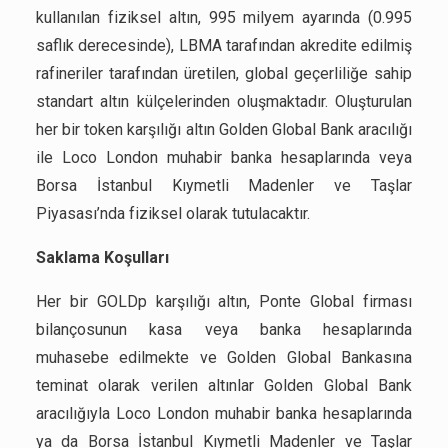
kullanılan fiziksel altın, 995 milyem ayarında (0.995
saflık derecesinde), LBMA tarafından akredite edilmiş
rafineriler tarafından üretilen, global geçerliliğe sahip
standart altın külçelerinden oluşmaktadır. Oluşturulan
her bir token karşılığı altın Golden Global Bank aracılığı
ile Loco London muhabir banka hesaplarında veya
Borsa İstanbul Kıymetli Madenler ve Taşlar
Piyasası’nda fiziksel olarak tutulacaktır.
Saklama Koşulları
Her bir GOLDp karşılığı altın, Ponte Global firması
bilançosunun kasa veya banka hesaplarında
muhasebe edilmekte ve Golden Global Bankasına
teminat olarak verilen altınlar Golden Global Bank
aracılığıyla Loco London muhabir banka hesaplarında
ya da Borsa İstanbul Kıymetli Madenler ve Taşlar