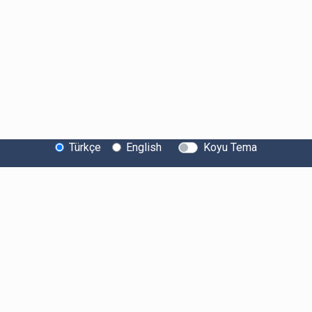
Türkçe
English
Koyu Tema
Bitexen Hakkında
Bilgi Toplumu Hizmetleri
Sistem Durumu
Güvenlik