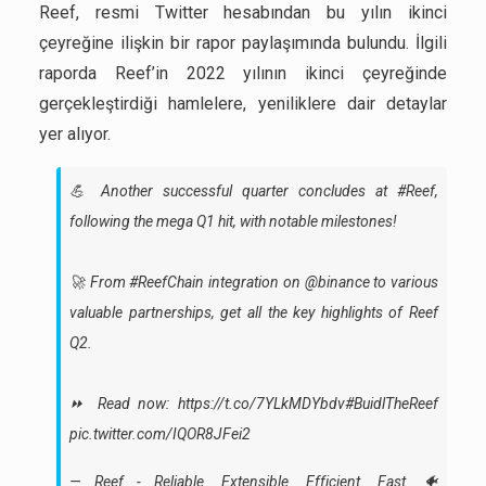
Reef, resmi Twitter hesabından bu yılın ikinci
çeyreğine ilişkin bir rapor paylaşımında bulundu. İlgili
raporda Reef’in 2022 yılının ikinci çeyreğinde
gerçekleştirdiği hamlelere, yeniliklere dair detaylar
yer alıyor.
💪 Another successful quarter concludes at
#Reef
,
following the mega Q1 hit, with notable milestones!
🚀 From
#ReefChain
integration on
@binance
to various
valuable partnerships, get all the key highlights of Reef
Q2.
⏩ Read now:
https://t.co/7YLkMDYbdv
#BuidlTheReef
pic.twitter.com/IQOR8JFei2
— Reef - Reliable. Extensible. Efficient. Fast. 🐠