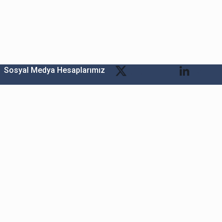
Sosyal Medya Hesaplarımız
Bitexen Kripto Varlık Alım Satım Platformu
A. Ş.
Merkez: Maslak Mah. Taşyoncası Sk. Maslak 1453
Sitesi 1F Blok No: G1 İç Kapi No: 111 Sarıyer / İstanbul
Şube: Reşitpaşa Mahallesi Katar Cad. Arı 6 Sit. Enerji
Teknokenti Apt.No:2/49/208 Sarıyer İstanbul
Destek: destek@bitexen.com
Çağrı Merkezi: 0(850) 255 08 92