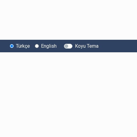
Türkçe
English
Koyu Tema
Bitexen
Kullanıcı
Yasal Metinl
Hakkında
Bilgilendirmeleri
Kullanıcı Sözle
Bilgi Toplumu
Ücretler
Aydınlatma Met
Hizmetleri
Limitler ve Kurallar
Açık Rıza Beyan
Sistem Durumu
Listelenen Kripto
Ticari Elektronik 
Güvenlik
Varlıklar
Onayı
Bug Bounty
Risk Beyanı
Sponsorluklarımız
Hesap Güvenliği