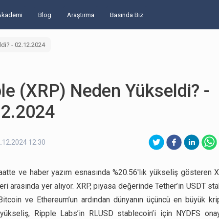
Akademi
Blog
Araştırma
Basında Biz
di? - 02.12.2024
le (XRP) Neden Yükseldi? -
12.2024
.12.2024 12:30
atte ve haber yazım esnasında %20.56'lık yükseliş gösteren 
eri arasında yer alıyor. XRP, piyasa değerinde Tether’in USDT stab
itcoin ve Ethereum’un ardından dünyanın üçüncü en büyük krip
 yükseliş, Ripple Labs’in RLUSD stablecoin’i için NYDFS onay