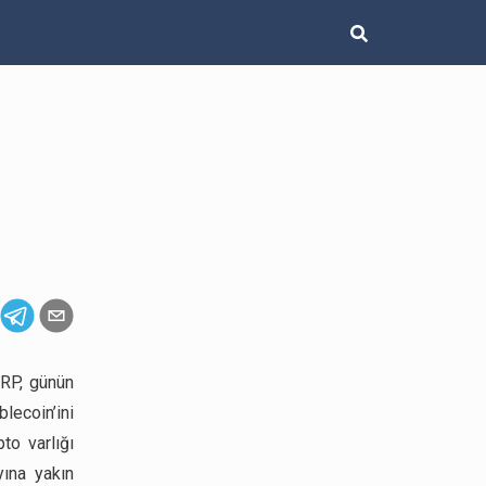
XRP, günün
lecoin’ini
to varlığı
ına yakın