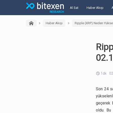
Al Sat
Haber Akışı
Haber Akışı
Ripple (XRP) Neden Yüksel
Ripp
02.
1dk
02
Son 24 sa
yükselenl
geçerek B
oldu. Bu