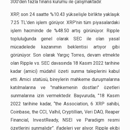
300’den fazla finans kurumu ile çalışmaktadır.
XRP, son 24 saatte %10.43 yükselişle birlikte yaklaşık
7.25 TL’den işlem görüyor. XRP’nin tüm piyasalardaki
işlem hacminde de %48.50 artış görünüyor. Ripple
topluluğunda genel olarak SEC ile olan yasal
mücadelede kazanımın beklentisi artıyor gibi
görünüyor. Son olarak Yargıç Torres, devam etmekte
olan Ripple vs. SEC davasında 18 Kasım 2022 tarihine
kadar (amici) müdahil özeti sunma taleplerini kabul
etti. Amici statüsü, bireylerin mahkeme duruşmalarına
katılmalarına ve "mahkemenin dostları" özetleri
sunmalarına izin vermektedir. Başvuruda, "18 Kasım
2022 tarihine kadar, “the Association, 6 XRP sahibi,
Coinbase, the CCI, Valhil, Cryptillian, Veri DAO, Reaper
Financial, InvestReady, NSEI ve Paradigm resmi
özetlerini sunmalıdır”. ifadeleri yer alıyor. Ripple ekibi