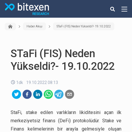
Haber Akışı
STaFi (FIS) Neden Yükseldi?- 19.10.2022
STaFi (FIS) Neden
Yükseldi?- 19.10.2022
1dk
19.10.2022 08:13
StaFi, stake edilen varlıkların likiditesini açan ilk
merkeziyetsiz finans (DeFi) protokolüdür. Stake ve
Finans kelimelerinin bir arayla gelmesiyle oluşan