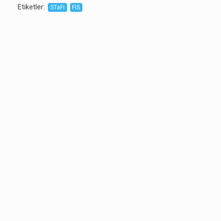
Etiketler
:
STaFi
FIS