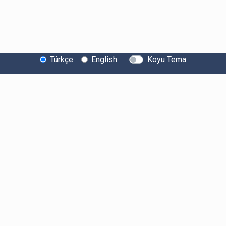
Türkçe
English
Koyu Tema
Bitexen Hakkında
Bilgi Toplumu Hizmetleri
Sistem Durumu
Güvenlik
Bug Bounty
Sponsorluklarımız
İş Birliklerimiz