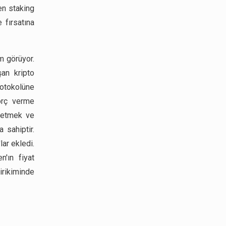
ken staking
 fırsatına
m görüyor.
an kripto
protokolüne
orç verme
e etmek ve
 sahiptir.
ar ekledi.
n'ın fiyat
birikiminde