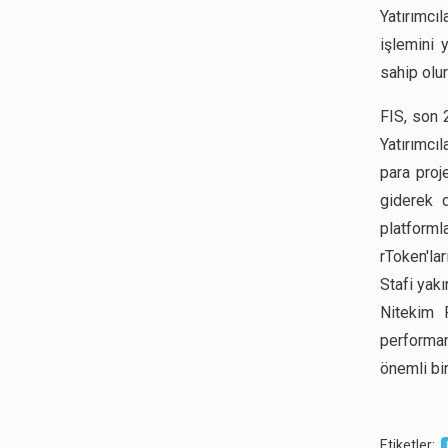
Yatırımcıl
işlemini 
sahip olur
FIS, son 
Yatırımc
para proje
giderek 
platforml
rToken'la
Stafi yak
Nitekim F
performans
önemli bir
Etiketler
: