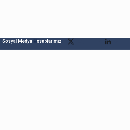
Sosyal Medya Hesaplarımız
Bitexen Kripto Varlık Alım Satım Platformu
A. Ş.
Merkez: Maslak Mah. Taşyoncası Sk. Maslak 1453
Sitesi 1F Blok No: G1 İç Kapi No: 111 Sarıyer / İstanbul
Şube: Reşitpaşa Mahallesi Katar Cad. Arı 6 Sit. Enerji
Teknokenti Apt.No:2/49/208 Sarıyer İstanbul
Destek: destek@bitexen.com
Çağrı Merkezi: 0(850) 255 08 92