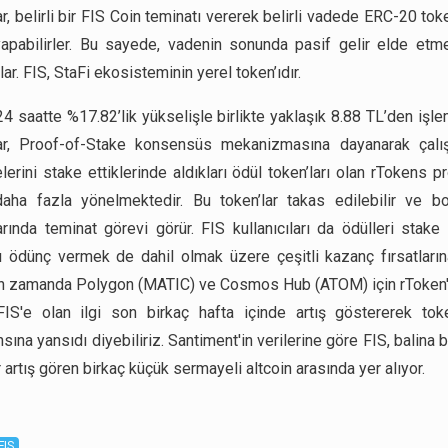
ar, belirli bir FIS Coin teminatı vererek belirli vadede ERC-20 to
yapabilirler. Bu sayede, vadenin sonunda pasif gelir elde etme
lar. FIS, StaFi ekosisteminin yerel token’ıdır.
24 saatte %17.82’lik yükselişle birlikte yaklaşık 8.88 TL’den işle
ılar, Proof-of-Stake konsensüs mekanizmasına dayanarak çalış
lerini stake ettiklerinde aldıkları ödül token’ları olan rTokens 
daha fazla yönelmektedir. Bu token’lar takas edilebilir ve b
arında teminat görevi görür. FIS kullanıcıları da ödülleri stak
rı ödünç vermek de dahil olmak üzere çeşitli kazanç fırsatlarına
ın zamanda Polygon (MATIC) ve Cosmos Hub (ATOM) için rToken'l
IS'e olan ilgi son birkaç hafta içinde artış göstererek toke
ına yansıdı diyebiliriz. Santiment'in verilerine göre FIS, balina 
 artış gören birkaç küçük sermayeli altcoin arasında yer alıyor.
FIS