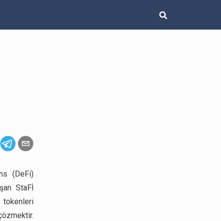
ans (DeFi)
uşan StaFİ
 tokenleri
çözmektir.