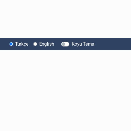
Türkçe
English
Koyu Tema
Bitexen
Kullanıcı
Yasal Metinl
Hakkında
Bilgilendirmeleri
Kullanıcı Sözle
Bilgi Toplumu
Ücretler
Aydınlatma Met
Hizmetleri
Limitler ve Kurallar
Açık Rıza Beyan
Sistem Durumu
Listelenen Kripto
Ticari Elektronik 
Güvenlik
Varlıklar
Onayı
Bug Bounty
Risk Beyanı
Sponsorluklarımız
Hesap Güvenliği