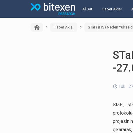
Al Sat
Haber Akışı
Haber Akışı
STaFi (FIS) Neden Yükseld
STaF
-27
1dk
27
StaFi, st
protokolü
projesini
çıkararak