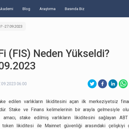
Akademi
Blog
Araştırma
Basında Biz
i? -27.09.2023
i (FIS) Neden Yükseldi?
.09.2023
.09.2023 06:00
ake edilen varlıkların likiditesini açan ilk merkeziyetsiz fin
dür. Stake ve Finans kelimelerinin bir arayla gelmesiyle ol
n amacı, stake edilmiş varlıkların likiditesini sağlayan ABT
, token likiditesi ile Mainnet güvenliği arasındaki çelişkiyi 