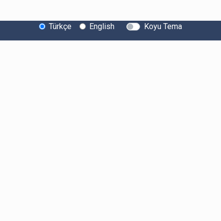
Türkçe
English
Koyu Tema
Bitexen Hakkında
Bilgi Toplumu Hizmetleri
Sistem Durumu
Güvenlik
Bug Bounty
Sponsorluklarımız
İş Birliklerimiz
Basında Biz
Kullanıcı Bilgilendirmeleri