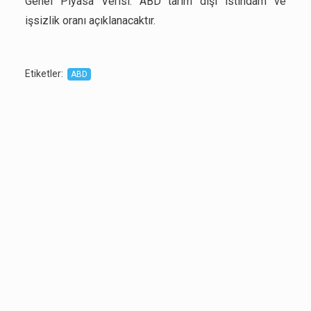
Genel Piyasa Verisi: ABD tarım dışı istihdam ve
işsizlik oranı açıklanacaktır.
Etiketler
:
ABD