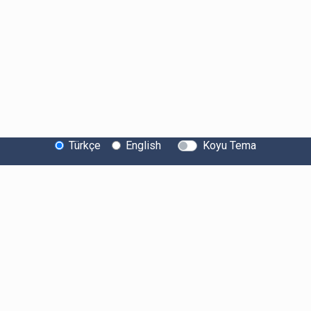
Türkçe
English
Koyu Tema
Bitexen Hakkında
Bilgi Toplumu Hizmetleri
Sistem Durumu
Güvenlik