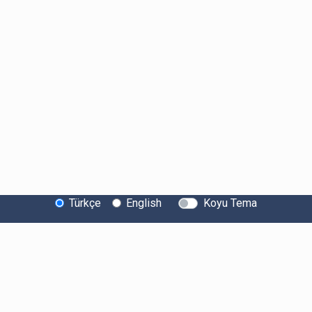
Türkçe
English
Koyu Tema
Bitexen Hakkında
Bilgi Toplumu Hizmetleri