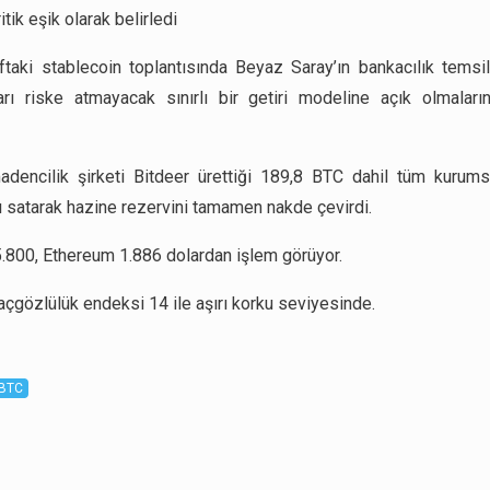
ritik eşik olarak belirledi
taki stablecoin toplantısında Beyaz Saray’ın bankacılık temsil
rı riske atmayacak sınırlı bir getiri modeline açık olmaların
adencilik şirketi Bitdeer ürettiği 189,8 BTC dahil tüm kurums
nı satarak hazine rezervini tamamen nakde çevirdi.
5.800, Ethereum 1.886 dolardan işlem görüyor.
açgözlülük endeksi 14 ile aşırı korku seviyesinde.
BTC