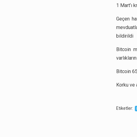
1 Mart’ı k
Geçen haf
mevduatla
bildirildi
Bitcoin m
varlıkları
Bitcoin 6
Korku ve 
Etiketler
: