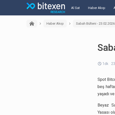
Al Sat
Haber Akışı
Haber Akışı
Sabah Bülteni - 23.02.2026
Saba
1dk
23
Spot Bitco
beş hafta
yaşadı ve 
Beyaz Sa
Yasası ol