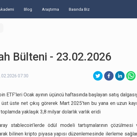
Akademi
Blog
Araştırma
Basında Biz
h Bülteni - 23.02.2026
.02.2026 07:30
in ETF’leri Ocak ayının üçüncü haftasında başlayan satış dalgasıy
 üst üste net çıkış görerek Mart 2025’ten bu yana en uzun kayı
toplamda yaklaşık 3,8 milyar dolarlık varlık eridi
ray stablecoin’lerde ödül modeli tartışmalarının çözülmesi v
arak bilinen kripto piyasa yapısı düzenlemesinde ilerleme sağla