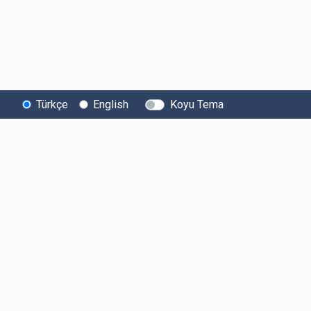
Türkçe
English
Koyu Tema
Bitexen
Kullanıcı
Yasal Metinl
Hakkında
Bilgilendirmeleri
Kullanıcı Sözle
Bilgi Toplumu
Ücretler
Aydınlatma Met
Hizmetleri
Limitler ve Kurallar
Açık Rıza Beyan
Sistem Durumu
Listelenen Kripto
Ticari Elektronik 
Güvenlik
Varlıklar
Onayı
Bug Bounty
Risk Beyanı
Sponsorluklarımız
Hesap Güvenliği