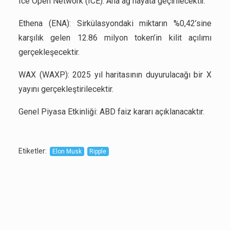
Ice Open Network (ICE): Ana ağ hayata geçirilecektir.
Ethena (ENA): Sirkülasyondaki miktarın %0,42’sine
karşılık gelen 12.86 milyon token’in kilit açılımı
gerçekleşecektir.
WAX (WAXP): 2025 yıl haritasının duyurulacağı bir X
yayını gerçekleştirilecektir.
Genel Piyasa Etkinliği: ABD faiz kararı açıklanacaktır.
Etiketler
:
Elon Musk
Ripple