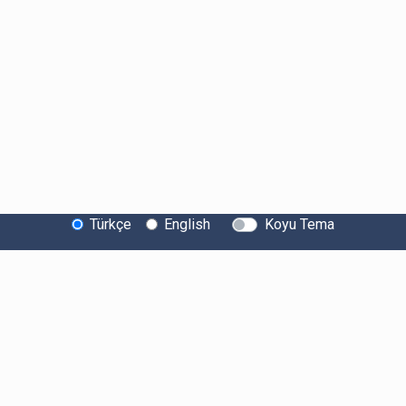
Türkçe
English
Koyu Tema
Bitexen Hakkında
Bilgi Toplumu Hizmetleri
Sistem Durumu