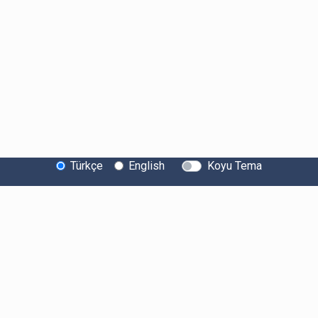
Türkçe
English
Koyu Tema
Bitexen Hakkında
Bilgi Toplumu Hizmetleri
Sistem Durumu
Güvenlik