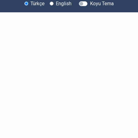
Türkçe
English
Koyu Tema
Bitexen Hakkında
Bilgi Toplumu Hizmetleri
Sistem Durumu
Güvenlik
Bug Bounty
Sponsorluklarımız
İş Birliklerimiz
Basında Biz
Kullanıcı Bilgilendirmeleri
Ücretler